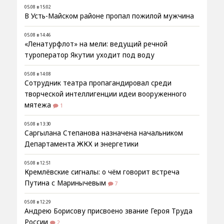
05.08 в 15:02
В Усть-Майском районе пропал пожилой мужчина
05.08 в 14:46
«Ленатурфлот» на мели: ведущий речной
туроператор Якутии уходит под воду
05.08 в 14:08
Сотрудник театра пропагандировал среди
творческой интеллигенции идеи вооруженного
мятежа
1
05.08 в 13:30
Саргылана Степанова назначена начальником
Департамента ЖКХ и энергетики
05.08 в 12:51
Кремлёвские сигналы: о чём говорит встреча
Путина с Маринычевым
7
05.08 в 12:29
Андрею Борисову присвоено звание Героя Труда
России
2