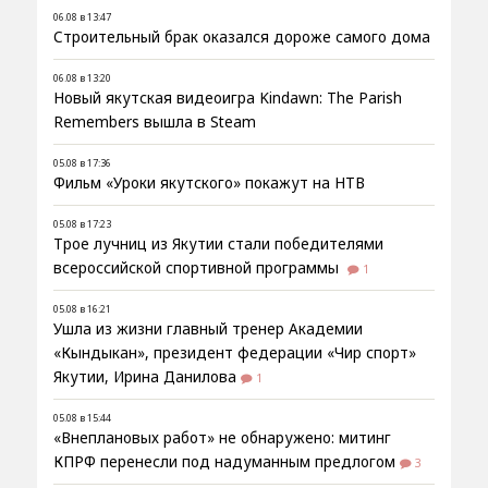
06.08 в 13:47
Строительный брак оказался дороже самого дома
06.08 в 13:20
Новый якутская видеоигра Kindawn: The Parish
Remembers вышла в Steam
05.08 в 17:36
Фильм «Уроки якутского» покажут на НТВ
05.08 в 17:23
Трое лучниц из Якутии стали победителями
всероссийской спортивной программы
1
05.08 в 16:21
Ушла из жизни главный тренер Академии
«Кындыкан», президент федерации «Чир спорт»
Якутии, Ирина Данилова
1
05.08 в 15:44
«Внеплановых работ» не обнаружено: митинг
КПРФ перенесли под надуманным предлогом
3