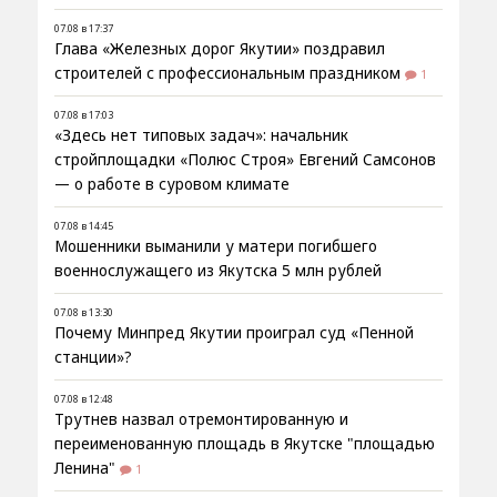
07.08 в 17:37
Глава «Железных дорог Якутии» поздравил
строителей с профессиональным праздником
1
07.08 в 17:03
«Здесь нет типовых задач»: начальник
стройплощадки «Полюс Строя» Евгений Самсонов
— о работе в суровом климате
07.08 в 14:45
Мошенники выманили у матери погибшего
военнослужащего из Якутска 5 млн рублей
07.08 в 13:30
Почему Минпред Якутии проиграл суд «Пенной
станции»?
07.08 в 12:48
Трутнев назвал отремонтированную и
переименованную площадь в Якутске "площадью
Ленина"
1