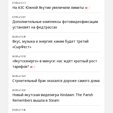
07.08 в 12:17
На АЗС Южной Якутии увеличили лимиты
1
07.08 в 12:01
Дополнительные комплексы фотовидеофиксации
установят на федтрассах
06.08 в 15:39
Вкус, музыка и энергия: каким будет третий
«СырФест»
06.08 в 15:18
«Якутскэнерго» в минусе: нас ждёт кратный рост
тарифов?
3
06.08 в 13:47
Строительный брак оказался дороже самого дома
06.08 в 13:20
Новый якутская видеоигра Kindawn: The Parish
Remembers вышла в Steam
05.08 в 17:36