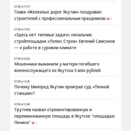
07.08 в 17:37
Глава «Железных дорог Якутии» поздравил
строителей с профессиональным праздником
1
07.08 в 17:03
«Здесь нет типовых задач»: начальник
стройплощадки «Полюс Строя» Евгений Самсонов
— о работе в суровом климате
07.08 в 14:45
Мошенники выманили у матери погибшего
военнослужащего из Якутска 5 млн рублей
07.08 в 13:30
Почему Минпред Якутии проиграл суд «Пенной
станции»?
07.08 в 12:48
Трутнев назвал отремонтированную и
переименованную площадь в Якутске "площадью
Ленина"
1