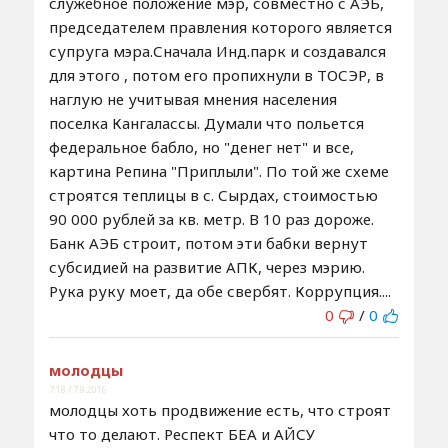
служебное положение мэр, совместно с АЭБ,
председателем правления которого является
супруга мэра.Сначала Инд.парк и создавался
для этого , потом его пропихнули в ТОСЭР, в
наглую не учитывая мнения населения
поселка Кангалассы. Думали что польется
федеральное бабло, но "денег нет" и все,
картина Репина "Приплыли". По той же схеме
строятся теплицы в с. Сырдах, стоимостью
90 000 рублей за кв. метр. В 10 раз дороже.
Банк АЭБ строит, потом эти бабки вернут
субсидией на развитие АПК, через мэрию.
Рука руку моет, да обе свербят. Коррупция....
0
/
0
молодцы
7:18 / 7.9.2016
молодцы хоть продвижение есть, что строят
что то делают. Респект БЕА и АЙСУ