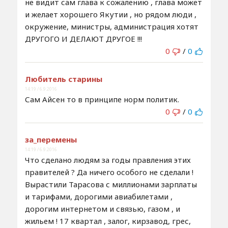
не видит сам глава к сожалению , глава может
и желает хорошего Якутии , но рядом люди ,
окружение, министры, администрация хотят
ДРУГОГО И ДЕЛАЮТ ДРУГОЕ !!!
0
/
0
Любитель старины
14:19 / 6.9.2016
Сам Айсен то в принципе норм политик.
0
/
0
за_перемены
14:19 / 6.9.2016
Что сделано людям за годы правления этих
правителей ? Да ничего особого не сделали !
Вырастили Тарасова с миллионами зарплаты
и тарифами, дорогими авиабилетами ,
дорогим интернетом и связью, газом , и
жильем ! 17 квартал , залог, кирзавод, грес,