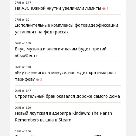
07.08 в 12:17
На АЗС Южной Якутии увеличили лимиты
1
07.08 в 12:01
Дополнительные комплексы фотовидеофиксации
установят на федтрассах
06.08 в 15:39
Вкус, музыка и энергия: каким будет третий
«СырФест»
06.08 в 15:18
«Якутскэнерго» в минусе: нас ждёт кратный рост
тарифов?
3
06.08 в 13:47
Строительный брак оказался дороже самого дома
06.08 в 13:20
Новый якутская видеоигра Kindawn: The Parish
Remembers вышла в Steam
05.08 в 17:36