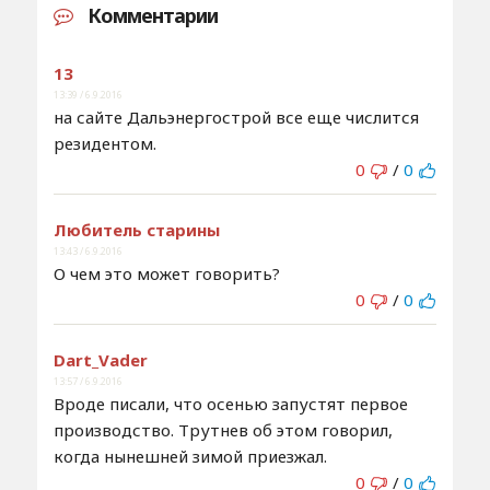
Комментарии
13
13:39 / 6.9.2016
на сайте Дальэнергострой все еще числится
резидентом.
0
/
0
Любитель старины
13:43 / 6.9.2016
О чем это может говорить?
0
/
0
Dart_Vader
13:57 / 6.9.2016
Вроде писали, что осенью запустят первое
производство. Трутнев об этом говорил,
когда нынешней зимой приезжал.
0
/
0