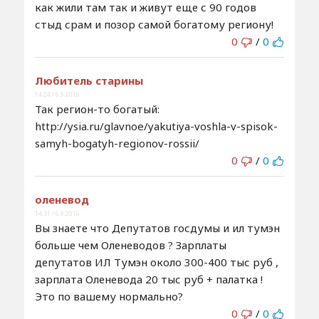
как жили там так и живут еще с 90 годов
стыд срам и позор самой богатому региону!
0
/
0
Любитель старины
14:24 / 6.9.2016
Так регион-то богатый:
http://ysia.ru/glavnoe/yakutiya-voshla-v-spisok-
samyh-bogatyh-regionov-rossii/
0
/
0
оленевод
14:31 / 6.9.2016
Вы знаете что Депутатов госдумы и ил тумэн
больше чем Оленеводов ? Зарплаты
депутатов ИЛ Тумэн около 300-400 тыс руб ,
зарплата Оленевода 20 тыс руб + палатка !
Это по вашему нормально?
0
/
0