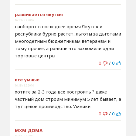
развивается якутия
16:13 / 6.9.2016
наоборот в последнее время Якутск и
республика бурно растет, льготы за дьготами
многодетным бюджетникам ветеранвм и
тому прочее, а раньше что захломили одни
торговые центры
0
/
0
все умные
16:15 / 6.9.2016
хотите за 2-3 года все построить ? даже
частный дом строим минимум 5 лет бывает, а
тут целое производство. Умники
0
/
0
МХМ ДОМА