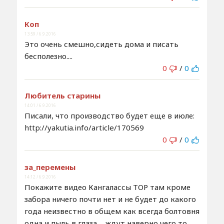
Коп
13:59 / 6.9.2016
Это очень смешно,сидеть дома и писать
бесполезно....
0
/
0
Любитель старины
14:01 / 6.9.2016
Писали, что производство будет еще в июле:
http://yakutia.info/article/170569
0
/
0
за_перемены
14:12 / 6.9.2016
Покажите видео Кангалассы ТОР там кроме
забора ничего почти нет и не будет до какого
года неизвестно в общем как всегда болтовня
одна и пыль в глаза ... ждут наверно чего то