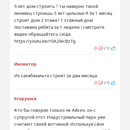
16:27 / 6.9.2016
5 лет дом строить ? ты наверно такой
ленивец строишь 5 лет цельных !!! За 1 месяц
строят дом 2 этажа ! 1 этажный дом
поставили ребята за 1 неделю ! смотрите
видео обращайтесь сюда
https://youtu.be/r0A2lecBzTg
0
/
0
Иноватор
2:25 / 7.9.2016
Из сахабазальта строят за два месяца.
0
/
0
Егорушка
5:26 / 7.9.2016
Кто бы говорил только не Айсен, он с
супругой этот Индустриальный парк уже
считают своей вотчиной. Используя свое