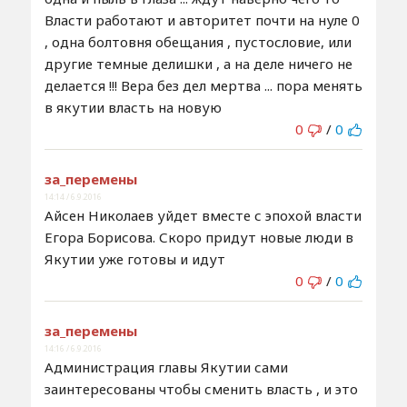
Власти работают и авторитет почти на нуле 0
, одна болтовня обещания , пустословие, или
другие темные делишки , а на деле ничего не
делается !!! Вера без дел мертва ... пора менять
в якутии власть на новую
0
/
0
за_перемены
14:14 / 6.9.2016
Айсен Николаев уйдет вместе с эпохой власти
Егора Борисова. Скоро придут новые люди в
Якутии уже готовы и идут
0
/
0
за_перемены
14:16 / 6.9.2016
Администрация главы Якутии сами
заинтересованы чтобы сменить власть , и это