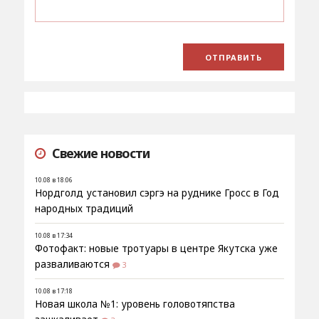
Свежие новости
10.08 в 18:06
Нордголд установил сэргэ на руднике Гросс в Год
народных традиций
10.08 в 17:34
Фотофакт: новые тротуары в центре Якутска уже
разваливаются
3
10.08 в 17:18
Новая школа №1: уровень головотяпства