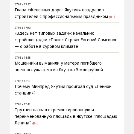
07.08 в 17:37
Глава «Железных дорог Якутии» поздравил
строителей с профессиональным праздником
1
07.08 в 17:03
«Здесь нет типовых задач»: начальник
стройплощадки «Полюс Строя» Евгений Самсонов
— о работе в суровом климате
07.08 в 14:45
Мошенники выманили у матери погибшего
военнослужащего из Якутска 5 млн рублей
07.08 в 13:30
Почему Минпред Якутии проиграл суд «Пенной
станции»?
07.08 в 12:48
Трутнев назвал отремонтированную и
переименованную площадь в Якутске "площадью
Ленина"
3