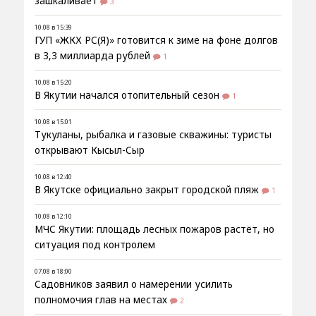
зашкаливает
3
10.08 в 15:39
ГУП «ЖКХ РС(Я)» готовится к зиме на фоне долгов
в 3,3 миллиарда рублей
1
10.08 в 15:20
В Якутии начался отопительный сезон
1
10.08 в 15:01
Тукуланы, рыбалка и газовые скважины: туристы
открывают Кысыл-Сыр
10.08 в 12:40
В Якутске официально закрыт городской пляж
1
10.08 в 12:10
МЧС Якутии: площадь лесных пожаров растёт, но
ситуация под контролем
07.08 в 18:00
Садовников заявил о намерении усилить
полномочия глав на местах
2