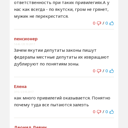
ответственность при таких привилегиях.А у
нас как всегда - по якутски, гром не грянет,
мужик не перекрестится.
0
/
0
пенсионер
14:46 / 20.10.2017
Зачем якутии депутаты законы пишут
федералы местные депутаты их извращают
дублируют по понятиям зоны.
0
/
0
Елена
3:15 / 23.10.2017
как много привилегий оказывается. Понятно
почему туда все пытаются залезть
0
/
0
Леонид Левин