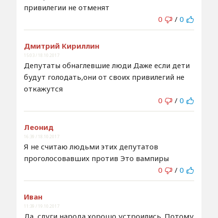
привилегии не отменят
0
/
0
Дмитрий Кириллин
15:03 / 18.10.2017
Депутаты обнаглевшие люди Даже если дети
будут голодать,они от своих привилегий не
откажутся
0
/
0
Леонид
16:39 / 18.10.2017
Я не считаю людьми этих депутатов
проголосовавших против Это вампиры
0
/
0
Иван
11:39 / 19.10.2017
Да, слуги народа хорошо устроились. Потому