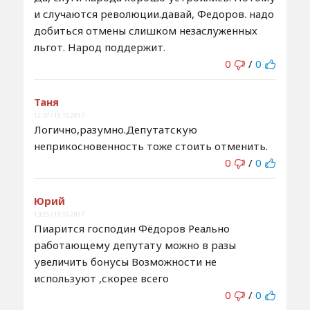
и случаются революции.давай, Федоров. надо
добиться отмены слишком незаслуженных
льгот. Народ поддержит.
0
/
0
Таня
12:37 / 19.10.2017
Логично,разумно.Депутатскую
неприкосновенность тоже стоить отменить.
0
/
0
Юрий
13:25 / 19.10.2017
Пиарится господин Фёдоров Реально
работающему депутату можно в разы
увеличить бонусы Возможности не
используют ,скорее всего
0
/
0