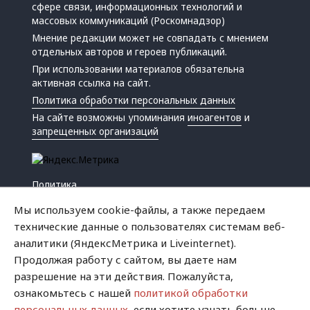
сфере связи, информационных технологий и
массовых коммуникаций (Роскомнадзор)
Мнение редакции может не совпадать с мнением
отдельных авторов и героев публикаций.
При использовании материалов обязательна
активная ссылка на сайт.
Политика обработки персональных данных
На сайте возможны упоминания
иноагентов
и
запрещенных организаций
Политика
Экономика
Мы используем cookie-файлы, а также передаем
Жизнь
технические данные о пользователях системам веб-
Происшествия
аналитики (ЯндексМетрика и Liveinternet).
Культура
Продолжая работу с сайтом, вы даете нам
Республика
разрешение на эти действия. Пожалуйста,
Криминал
ознакомьтесь с нашей
политикой обработки
Успех
персональных данных
, если хотите узнать больше.