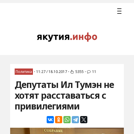
Политика
•
11:27 / 18.10.2017
•
5355
•
11
Депутаты Ил Тумэн не
хотят расставаться с
привилегиями