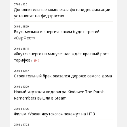
07.08 в 12:01
Дополнительные комплексы фотовидеофиксации
установят на федтрассах
06.08 в 15:39
Вкус, музыка и энергия: каким будет третий
«СырФест»
06.08 в 15:18
«Якутскэнерго» в минусе: нас ждёт кратный рост
тарифов?
3
06.08 в 13:47
Строительный брак оказался дороже самого дома
06.08 в 13:20
Новый якутская видеоигра Kindawn: The Parish
Remembers вышла в Steam
05.08 в 17:36
Фильм «Уроки якутского» покажут на НТВ
05.08 в 17:23