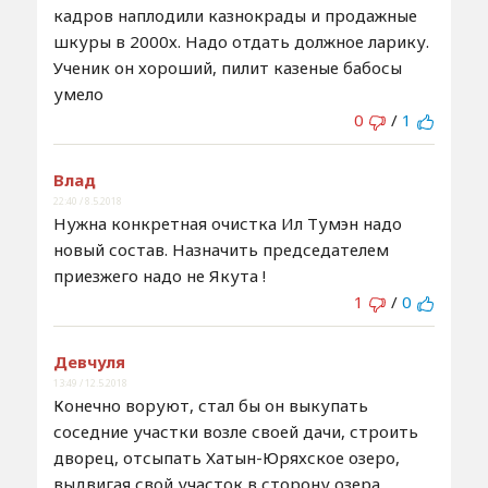
кадров наплодили казнокрады и продажные
шкуры в 2000х. Надо отдать должное ларику.
Ученик он хороший, пилит казеные бабосы
умело
0
/
1
Влад
22:40 / 8.5.2018
Нужна конкретная очистка Ил Тумэн надо
новый состав. Назначить председателем
приезжего надо не Якута !
1
/
0
Девчуля
13:49 / 12.5.2018
Конечно воруют, стал бы он выкупать
соседние участки возле своей дачи, строить
дворец, отсыпать Хатын-Юряхское озеро,
выдвигая свой участок в сторону озера.