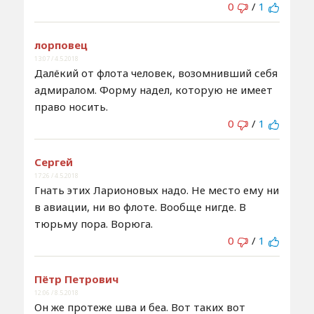
0
/
1
лорповец
13:07 / 4.5.2018
Далёкий от флота человек, возомнивший себя
адмиралом. Форму надел, которую не имеет
право носить.
0
/
1
Сергей
17:26 / 4.5.2018
Гнать этих Ларионовых надо. Не место ему ни
в авиации, ни во флоте. Вообще нигде. В
тюрьму пора. Ворюга.
0
/
1
Пётр Петрович
12:06 / 8.5.2018
Он же протеже шва и беа. Вот таких вот