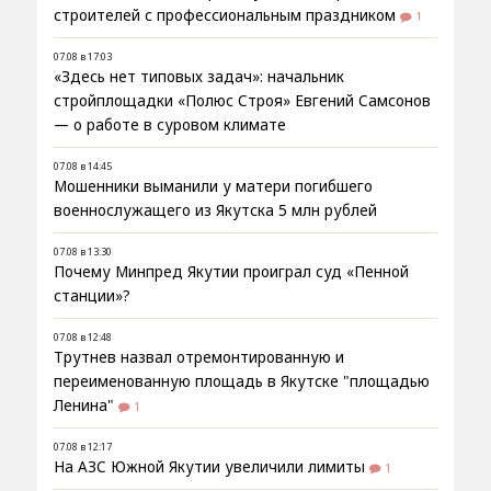
строителей с профессиональным праздником
1
07.08 в 17:03
«Здесь нет типовых задач»: начальник
стройплощадки «Полюс Строя» Евгений Самсонов
— о работе в суровом климате
07.08 в 14:45
Мошенники выманили у матери погибшего
военнослужащего из Якутска 5 млн рублей
07.08 в 13:30
Почему Минпред Якутии проиграл суд «Пенной
станции»?
07.08 в 12:48
Трутнев назвал отремонтированную и
переименованную площадь в Якутске "площадью
Ленина"
1
07.08 в 12:17
На АЗС Южной Якутии увеличили лимиты
1