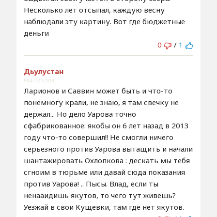
Несколько лет отсыпал, каждую весну
наблюдали эту картину. Вот где бюджетные
деньги
0
/
1
Дьулустан
5:04 / 22.5.2018
Ларионов и Саввин может быть и что-то
понемногу крали, не знаю, я там свечку не
держал... Но дело Уарова точно
сфабрикованное: якобы он 6 лет назад в 2013
году что-то совершил!! Не смогли ничего
серьёзного против Уарова вытащить и начали
шантажировать Охлопкова : дескать мы тебя
сгноим в тюрьме или давай сюда показания
против Уарова! .. Пысы. Влад, если ты
ненааидишь якутов, то чего тут живешь?
Уезжай в свои Кущевки, там где нет якутов.