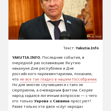
Текст:
Yakutia.Info
YAKUTIA.INFO.
Последние события, в
очередной раз ославившие Якутию
накануне Дня республики и Дня
российского парламентаризма, показали,
что
не все так гладко в нашем Госсобрании
.
Но для многих случившееся стало не
сюрпризом, а очевидным фактом. Скорее
народ задался логичным вопросом — с чего
это только
Уарова
и
Саввина
прессуют?
Разве только эти двое «слуг народа»