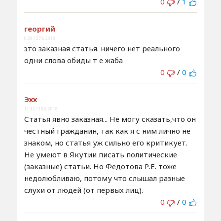
0
/
1
георгий
0:29 / 27.6.2018
это заказная статья. ничего нет реального
одни слова обиды т е жаба
0
/
0
Эхх
11:12 / 18.8.2018
Статья явно заказная... Не могу сказать,что он
честный гражданин, так как я с ним лично не
знаком, но статья уж сильно его критикует.
Не умеют в Якутии писать политические
(заказные) статьи. Но Федотова Р.Е. тоже
недолюбливаю, потому что слышал разные
слухи от людей (от первых лиц).
0
/
0