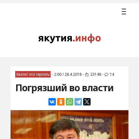
Хватит это терпеть
•
2:00 / 28.4.2018
•
23148
•
14
Погрязший во власти