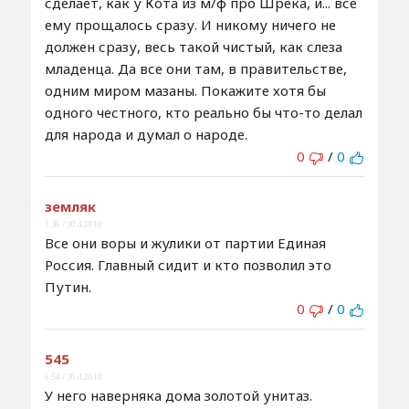
сделает, как у Кота из м/ф про Шрека, и... всё
ему прощалось сразу. И никому ничего не
должен сразу, весь такой чистый, как слеза
младенца. Да все они там, в правительстве,
одним миром мазаны. Покажите хотя бы
одного честного, кто реально бы что-то делал
для народа и думал о народе.
0
/
0
земляк
1:36 / 30.4.2018
Все они воры и жулики от партии Единая
Россия. Главный сидит и кто позволил это
Путин.
0
/
0
545
6:54 / 30.4.2018
У него наверняка дома золотой унитаз.