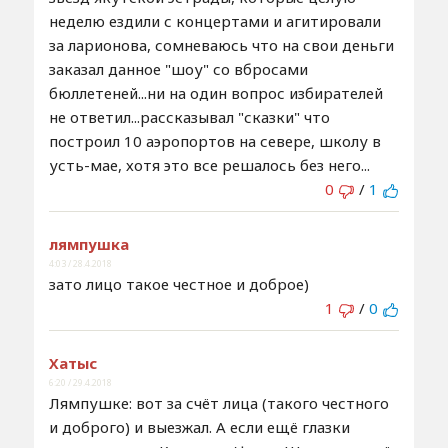
неделю ездили с концертами и агитировали
за ларионова, сомневаюсь что на свои деньги
заказал данное "шоу" со вбросами
бюллетеней...ни на один вопрос избирателей
не ответил...рассказывал "сказки" что
построил 10 аэропортов на севере, школу в
усть-мае, хотя это все решалось без него...
0
/
1
лямпушка
4:03 / 28.4.2018
зато лицо такое честное и доброе)
1
/
0
Хатыс
6:20 / 29.4.2018
Лямпушке: вот за счёт лица (такого честного
и доброго) и выезжал. А если ещё глазки