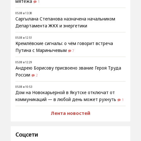
мятежа
1
05.08 в 13:30
Саргылана Степанова назначена начальником
Департамента ЖКХ и энергетики
05.08 в 12:51
Кремлёвские сигналы: о чём говорит встреча
Путина с Маринычевым
7
05.08 в 12:29
Андрею Борисову присвоено звание Героя Труда
России
2
05.08 в 10:53
Дом на Новокарьерной в Якутске отключат от
коммуникаций — в любой день может рухнуть
1
Лента новостей
Соцсети