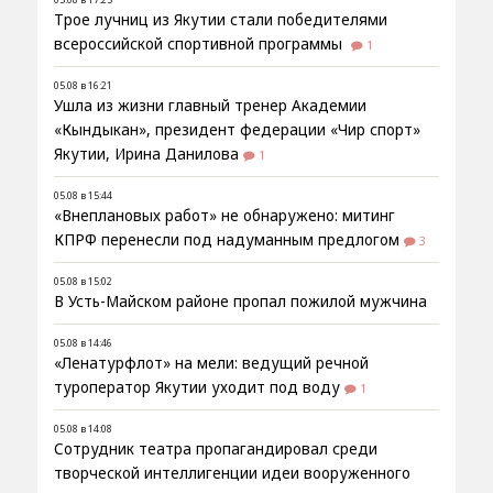
Трое лучниц из Якутии стали победителями
всероссийской спортивной программы
1
05.08 в 16:21
Ушла из жизни главный тренер Академии
«Кындыкан», президент федерации «Чир спорт»
Якутии, Ирина Данилова
1
05.08 в 15:44
«Внеплановых работ» не обнаружено: митинг
КПРФ перенесли под надуманным предлогом
3
05.08 в 15:02
В Усть-Майском районе пропал пожилой мужчина
05.08 в 14:46
«Ленатурфлот» на мели: ведущий речной
туроператор Якутии уходит под воду
1
05.08 в 14:08
Сотрудник театра пропагандировал среди
творческой интеллигенции идеи вооруженного