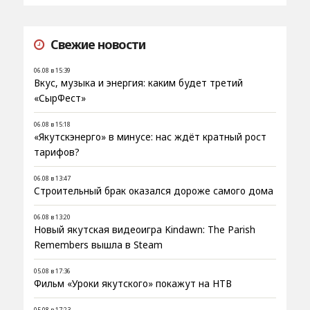
Свежие новости
06.08 в 15:39
Вкус, музыка и энергия: каким будет третий
«СырФест»
06.08 в 15:18
«Якутскэнерго» в минусе: нас ждёт кратный рост
тарифов?
06.08 в 13:47
Строительный брак оказался дороже самого дома
06.08 в 13:20
Новый якутская видеоигра Kindawn: The Parish
Remembers вышла в Steam
05.08 в 17:36
Фильм «Уроки якутского» покажут на НТВ
05.08 в 17:23