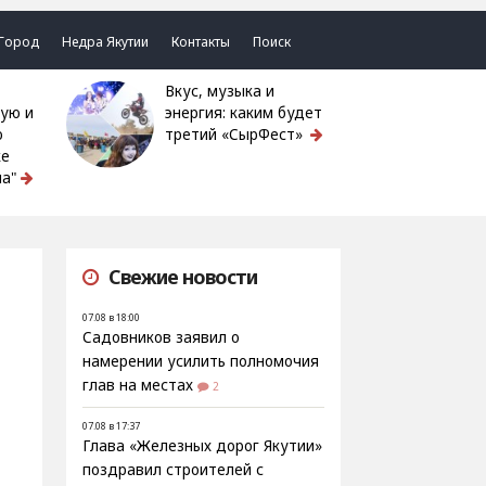
Город
Недра Якутии
Контакты
Поиск
Вкус, музыка и
ую и
энергия: каким будет
ю
третий «СырФест»
ке
а"
Свежие новости
07.08 в 18:00
Садовников заявил о
намерении усилить полномочия
глав на местах
2
07.08 в 17:37
Глава «Железных дорог Якутии»
поздравил строителей с