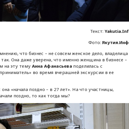
Текст:
Yakutia.In
Фото:
Якутия.Ин
нению, что бизнес – не совсем женское дело, владелица
е так. Она даже уверена, что именно женщина в бизнесе –
м на эту тему
Анна Афанасьева
поделилась с
приниматель» во время вчерашней экскурсии в ее
она «начала поздно – в 27 лет». На что участницы,
ачали поздно, то как тогда мы?