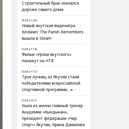
Строительный брак оказался
дороже самого дома
06.08 в 13:20
Новый якутская видеоигра
Kindawn: The Parish Remembers
вышла в Steam
05.08 в 17:36
Фильм «Уроки якутского»
покажут на НТВ
05.08 в 17:23
Трое лучниц из Якутии стали
победителями всероссийской
спортивной программы
1
05.08 в 16:21
Ушла из жизни главный тренер
Академии «Кындыкан»,
президент федерации «Чир
спорт» Якутии, Ирина Данилова