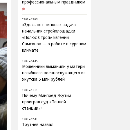
профессиональным праздником
1
07.08 в 17:03
«Здесь нет типовых задач»:
начальник стройплощадки
«Полюс Строя» Евгений
Самсонов — о работе в суровом
климате
07.08 в 14:45
Мошенники выманили у матери
погибшего военнослужащего из
Якутска 5 млн рублей
07.08 в 13:30
Почему Минпред Якутии
проиграл суд «Пенной
станции»?
07.08 в 12:48
Трутнев назвал