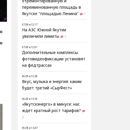
отремонтированную и
переименованную площадь в
Якутске "площадью Ленина"
1
07.08 в 12:17
На АЗС Южной Якутии
fo
увеличили лимиты
1
фо
07.08 в 12:01
Дополнительные комплексы
фотовидеофиксации установят
на федтрассах
06.08 в 15:39
Вкус, музыка и энергия: каким
будет третий «СырФест»
06.08 в 15:18
«Якутскэнерго» в минусе: нас
ждёт кратный рост тарифов?
3
06.08 в 13:47