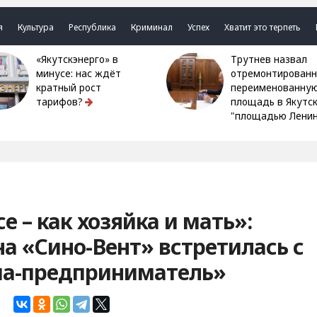
я
Культура
Республика
Криминал
Успех
Хватит это терпеть
«Якутскэнерго» в
Трутнев назвал
минусе: нас ждёт
отремонтированн
кратный рост
переименованну
тарифов?
площадь в Якутс
"площадью Ленин
 – как хозяйка и мать»:
а «Сино-Вент» встретилась с
ма-предприниматель»