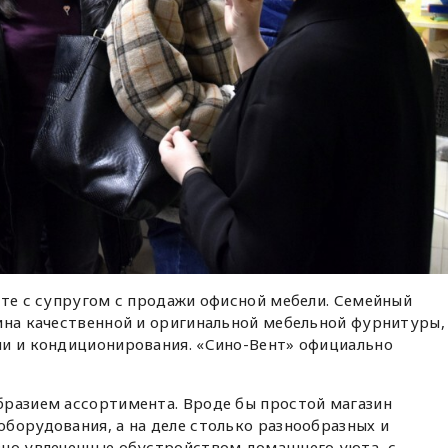
сте с супругом с продажи офисной мебели. Семейный
ина качественной и оригинальной мебельной фурнитуры,
ии и кондиционирования. «Сино-Вент» официально
бразием ассортимента. Вроде бы простой магазин
борудования, а на деле столько разнообразных и
вно увлеченные обустройством домашнего уюта, с