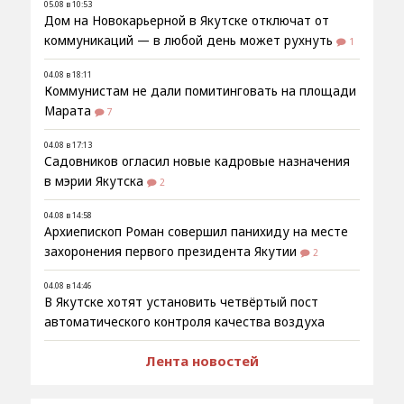
05.08 в 10:53
Дом на Новокарьерной в Якутске отключат от
коммуникаций — в любой день может рухнуть
1
04.08 в 18:11
Коммунистам не дали помитинговать на площади
Марата
7
04.08 в 17:13
Садовников огласил новые кадровые назначения
в мэрии Якутска
2
04.08 в 14:58
Архиепископ Роман совершил панихиду на месте
захоронения первого президента Якутии
2
04.08 в 14:46
В Якутске хотят установить четвёртый пост
автоматического контроля качества воздуха
Лента новостей