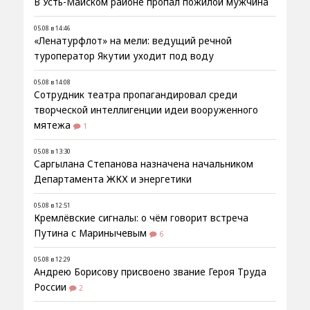
В Усть-Майском районе пропал пожилой мужчина
05.08 в 14:46
«Ленатурфлот» на мели: ведущий речной
туроператор Якутии уходит под воду
05.08 в 14:08
Сотрудник театра пропагандировал среди
творческой интеллигенции идеи вооруженного
мятежа
1
05.08 в 13:30
Саргылана Степанова назначена начальником
Департамента ЖКХ и энергетики
05.08 в 12:51
Кремлёвские сигналы: о чём говорит встреча
Путина с Маринычевым
6
05.08 в 12:29
Андрею Борисову присвоено звание Героя Труда
России
2