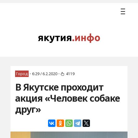
Город
•
6:29 / 6.2.2020
•
4119
В Якутске проходит
акция «Человек собаке
друг»