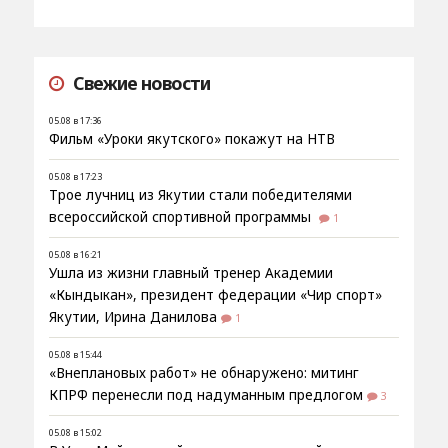
Свежие новости
05.08 в 17:36
Фильм «Уроки якутского» покажут на НТВ
05.08 в 17:23
Трое лучниц из Якутии стали победителями
всероссийской спортивной программы
1
05.08 в 16:21
Ушла из жизни главный тренер Академии
«Кындыкан», президент федерации «Чир спорт»
Якутии, Ирина Данилова
1
05.08 в 15:44
«Внеплановых работ» не обнаружено: митинг
КПРФ перенесли под надуманным предлогом
3
05.08 в 15:02