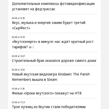
Дополнительные комплексы фотовидеофиксации
установят на федтрассах
06.08 в 15:39
Вкус, музыка и энергия: каким будет третий
«СырФест»
06.08 в 15:18
«Якутскэнерго» в минусе: нас ждёт кратный рост
тарифов?
3
06.08 в 13:47
Строительный брак оказался дороже самого дома
06.08 в 13:20
Новый якутская видеоигра Kindawn: The Parish
Remembers вышла в Steam
05.08 в 17:36
Фильм «Уроки якутского» покажут на НТВ
05.08 в 17:23
Трое лучниц из Якутии стали победителями