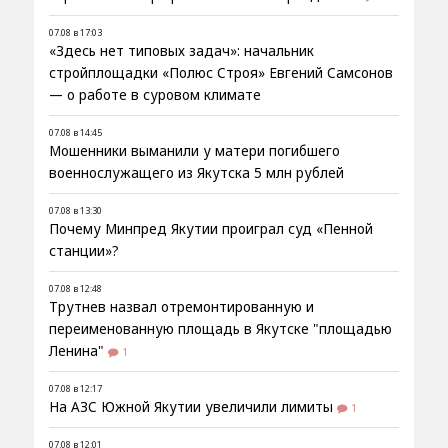
07.08 в 17:03
«Здесь нет типовых задач»: начальник
стройплощадки «Полюс Строя» Евгений Самсонов
— о работе в суровом климате
07.08 в 14:45
Мошенники выманили у матери погибшего
военнослужащего из Якутска 5 млн рублей
07.08 в 13:30
Почему Минпред Якутии проиграл суд «Пенной
станции»?
07.08 в 12:48
Трутнев назвал отремонтированную и
переименованную площадь в Якутске "площадью
Ленина"
1
07.08 в 12:17
На АЗС Южной Якутии увеличили лимиты
1
07.08 в 12:01