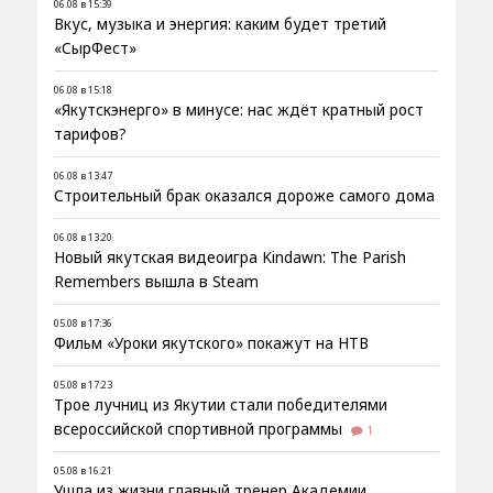
06.08 в 15:39
Вкус, музыка и энергия: каким будет третий
«СырФест»
06.08 в 15:18
«Якутскэнерго» в минусе: нас ждёт кратный рост
тарифов?
06.08 в 13:47
Строительный брак оказался дороже самого дома
06.08 в 13:20
Новый якутская видеоигра Kindawn: The Parish
Remembers вышла в Steam
05.08 в 17:36
Фильм «Уроки якутского» покажут на НТВ
05.08 в 17:23
Трое лучниц из Якутии стали победителями
всероссийской спортивной программы
1
05.08 в 16:21
Ушла из жизни главный тренер Академии