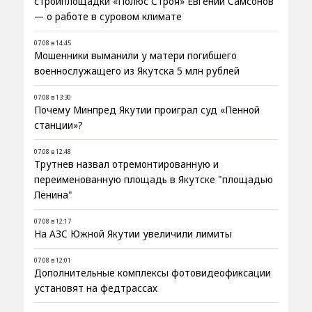
стройплощадки «Полюс Строя» Евгений Самсонов
— о работе в суровом климате
07.08 в 14:45
Мошенники выманили у матери погибшего
военнослужащего из Якутска 5 млн рублей
07.08 в 13:30
Почему Минпред Якутии проиграл суд «Пенной
станции»?
07.08 в 12:48
Трутнев назвал отремонтированную и
переименованную площадь в Якутске "площадью
Ленина"
07.08 в 12:17
На АЗС Южной Якутии увеличили лимиты
07.08 в 12:01
Дополнительные комплексы фотовидеофиксации
установят на федтрассах