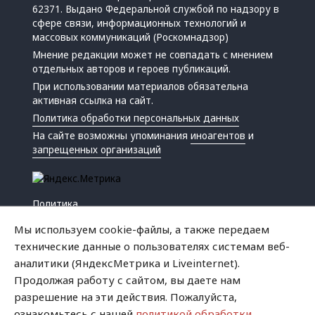
62371. Выдано Федеральной службой по надзору в
сфере связи, информационных технологий и
массовых коммуникаций (Роскомнадзор)
Мнение редакции может не совпадать с мнением
отдельных авторов и героев публикаций.
При использовании материалов обязательна
активная ссылка на сайт.
Политика обработки персональных данных
На сайте возможны упоминания
иноагентов
и
запрещенных организаций
Политика
Экономика
Мы используем cookie-файлы, а также передаем
Жизнь
технические данные о пользователях системам веб-
Происшествия
аналитики (ЯндексМетрика и Liveinternet).
Культура
Продолжая работу с сайтом, вы даете нам
Республика
разрешение на эти действия. Пожалуйста,
Криминал
ознакомьтесь с нашей
политикой обработки