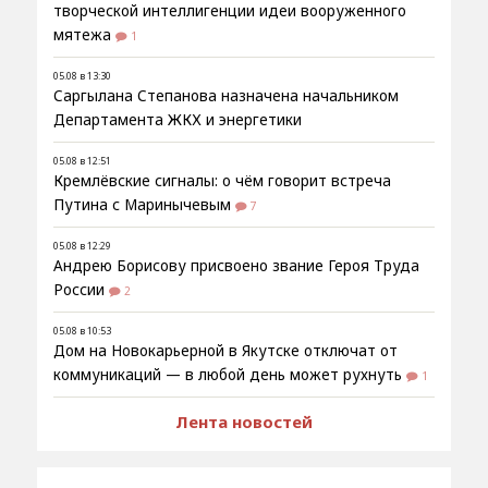
творческой интеллигенции идеи вооруженного
мятежа
1
05.08 в 13:30
Саргылана Степанова назначена начальником
Департамента ЖКХ и энергетики
05.08 в 12:51
Кремлёвские сигналы: о чём говорит встреча
Путина с Маринычевым
7
05.08 в 12:29
Андрею Борисову присвоено звание Героя Труда
России
2
05.08 в 10:53
Дом на Новокарьерной в Якутске отключат от
коммуникаций — в любой день может рухнуть
1
Лента новостей