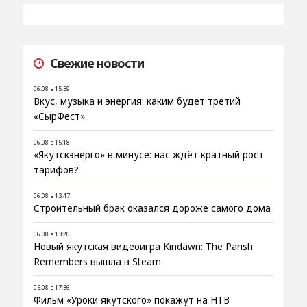
Свежие новости
06.08 в 15:39
Вкус, музыка и энергия: каким будет третий
«СырФест»
06.08 в 15:18
«Якутскэнерго» в минусе: нас ждёт кратный рост
тарифов?
06.08 в 13:47
Строительный брак оказался дороже самого дома
06.08 в 13:20
Новый якутская видеоигра Kindawn: The Parish
Remembers вышла в Steam
05.08 в 17:36
Фильм «Уроки якутского» покажут на НТВ