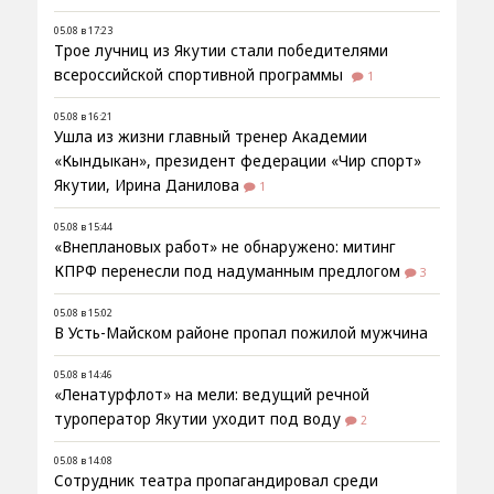
05.08 в 17:23
Трое лучниц из Якутии стали победителями
всероссийской спортивной программы
1
05.08 в 16:21
Ушла из жизни главный тренер Академии
«Кындыкан», президент федерации «Чир спорт»
Якутии, Ирина Данилова
1
05.08 в 15:44
«Внеплановых работ» не обнаружено: митинг
КПРФ перенесли под надуманным предлогом
3
05.08 в 15:02
В Усть-Майском районе пропал пожилой мужчина
05.08 в 14:46
«Ленатурфлот» на мели: ведущий речной
туроператор Якутии уходит под воду
2
05.08 в 14:08
Сотрудник театра пропагандировал среди