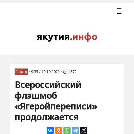
Город
•
9:35 / 19.10.2021
•
1872
Всероссийский
флэшмоб
«Ягеройпереписи»
продолжается