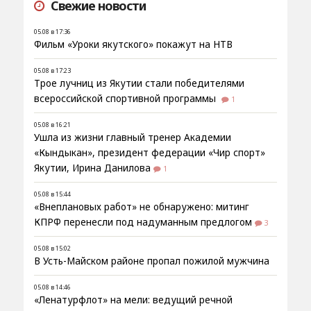
Свежие новости
05.08 в 17:36
Фильм «Уроки якутского» покажут на НТВ
05.08 в 17:23
Трое лучниц из Якутии стали победителями
всероссийской спортивной программы
1
05.08 в 16:21
Ушла из жизни главный тренер Академии
«Кындыкан», президент федерации «Чир спорт»
Якутии, Ирина Данилова
1
05.08 в 15:44
«Внеплановых работ» не обнаружено: митинг
КПРФ перенесли под надуманным предлогом
3
05.08 в 15:02
В Усть-Майском районе пропал пожилой мужчина
05.08 в 14:46
«Ленатурфлот» на мели: ведущий речной