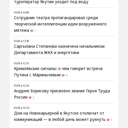
туроператор Якутии уходит под воду
05.08 в 14:08
Сотрудник театра пропагандировал среди
творческой интеллигенции идеи вооруженного
мятежа
1
05.08 в 13:30
Саргылана Степанова назначена начальником
Департамента ЖКХ и энергетики
05.08 в 12:51
Кремлёвские сигналы: о чём говорит встреча
Путина с Маринычевым
6
05.08 в 12:29
Андрею Борисову присвоено звание Героя Труда
России
2
05.08 в 10:53
Дом на Новокарьерной в Якутске отключат от
коммуникаций — в любой день может рухнуть
1