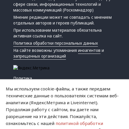
сфере связи, информационных технологий и
массовых коммуникаций (Роскомнадзор)
Мнение редакции может не совпадать с мнением
отдельных авторов и героев публикаций.
При использовании материалов обязательна
активная ссылка на сайт.
Политика обработки персональных данных
На сайте возможны упоминания
иноагентов
и
запрещенных организаций
Политика
Экономика
Мы используем cookie-файлы, а также передаем
Жизнь
технические данные о пользователях системам веб-
Происшествия
аналитики (ЯндексМетрика и Liveinternet).
Культура
Продолжая работу с сайтом, вы даете нам
Республика
разрешение на эти действия. Пожалуйста,
Криминал
ознакомьтесь с нашей
политикой обработки
Успех