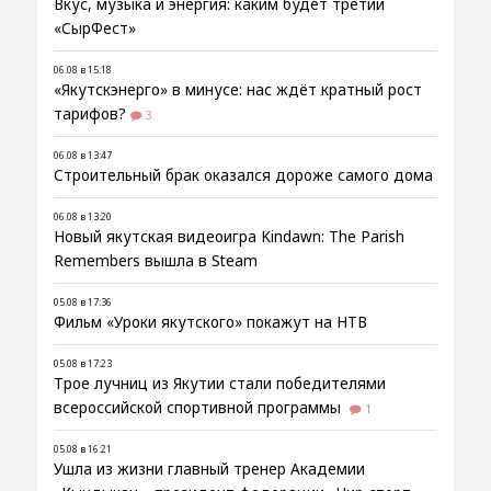
Вкус, музыка и энергия: каким будет третий
«СырФест»
06.08 в 15:18
«Якутскэнерго» в минусе: нас ждёт кратный рост
тарифов?
3
06.08 в 13:47
Строительный брак оказался дороже самого дома
06.08 в 13:20
Новый якутская видеоигра Kindawn: The Parish
Remembers вышла в Steam
05.08 в 17:36
Фильм «Уроки якутского» покажут на НТВ
05.08 в 17:23
Трое лучниц из Якутии стали победителями
всероссийской спортивной программы
1
05.08 в 16:21
Ушла из жизни главный тренер Академии