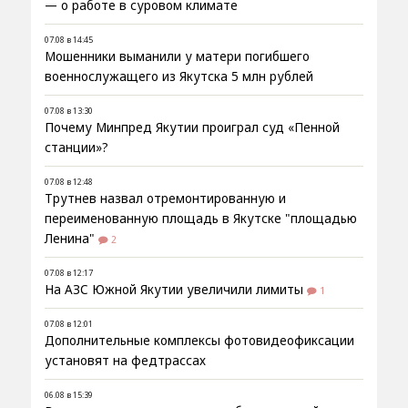
— о работе в суровом климате
07.08 в 14:45
Мошенники выманили у матери погибшего
военнослужащего из Якутска 5 млн рублей
07.08 в 13:30
Почему Минпред Якутии проиграл суд «Пенной
станции»?
07.08 в 12:48
Трутнев назвал отремонтированную и
переименованную площадь в Якутске "площадью
Ленина"
2
07.08 в 12:17
На АЗС Южной Якутии увеличили лимиты
1
07.08 в 12:01
Дополнительные комплексы фотовидеофиксации
установят на федтрассах
06.08 в 15:39