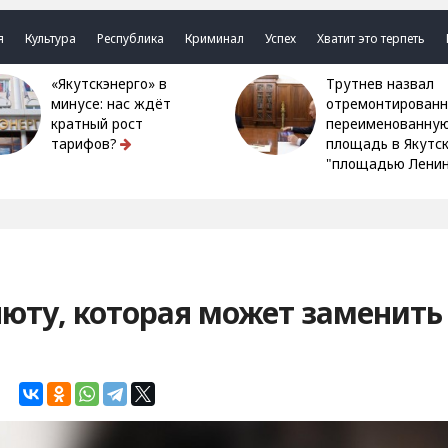
я
Культура
Республика
Криминал
Успех
Хватит это терпеть
«Якутскэнерго» в
Трутнев назвал
минусе: нас ждёт
отремонтированн
кратный рост
переименованну
тарифов?
площадь в Якутс
"площадью Ленин
люту, которая может заменить