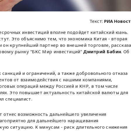
Текст:
РИА Новос
несрочных инвестиций вполне подойдет китайский юань.
тут. Это объяснимо тем, что экономика Китая - вторая
ии он крупнейший партнер во внешней торговле, рассказ
довому рынку “БКС Мир инвестиций”
Дмитрий Бабин
. Об
 санкций и ограничений, а также добровольного отказа
ентов от взаимодействия с нашими компаниями,
рговых операций между Россией и КНР, в том числе
блях. Это повышает актуальность китайской валюты для
ил специалист.
т отнес возможность дальнейшего увеличения
агоприятно для дальнейшего наращивания
кую ситуацию. К минусам - риск длительного снижения