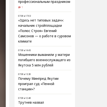
профессиональным праздником
1
07.08 в 17:03
«Здесь нет типовых задач»:
начальник стройплощадки
«Полюс Строя» Евгений
Самсонов — о работе в суровом
климате
07.08 в 14:45
Мошенники выманили у матери
погибшего военнослужащего из
Якутска 5 млн рублей
07.08 в 13:30
Почему Минпред Якутии
проиграл суд «Пенной
станции»?
07.08 в 12:48
Трутнев назвал