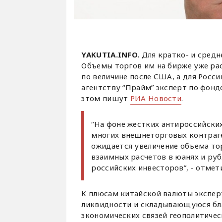
YAKUTIA.INFO.
Для кратко- и сред
Объемы торгов им на бирже уже рас
по величине после США, а для Росс
агентству “Прайм” эксперт по фон
этом пишут
РИА Новости
.
“На фоне жестких антироссийских
многих внешнеторговых контраг
ожидается увеличение объема то
взаимных расчетов в юанях и ру
российских инвесторов”, - отмет
К плюсам китайской валюты экспер
ликвидности и складывающуюся бл
экономических связей геополитичес