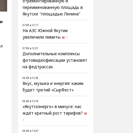
отремонтированную и
переименованную площадь в
Якутске "площадью Ленина"
ти
07.08 в 12:17
На АЗС Южной Якутии
увеличили лимиты
1
ал
07.08 в 12:01
Дополнительные комплексы
фотовидеофиксации установят
на федтрассах
06.08 в 15:39
Вкус, музыка и энергия: каким
будет третий «СырФест»
06.08 в 15:18
«Якутскэнерго» в минусе: нас
ждёт кратный рост тарифов?
1
06.08 в 13:47