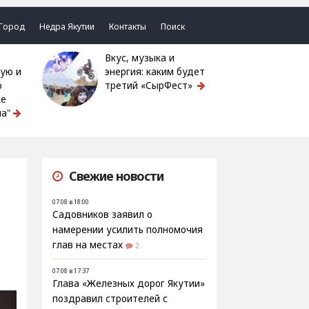
Город
Недра Якутии
Контакты
Поиск
Вкус, музыка и
ую и
энергия: каким будет
ю
третий «СырФест»
ке
а"
Свежие новости
07.08 в 18:00
Садовников заявил о
намерении усилить полномочия
глав на местах
2
07.08 в 17:37
Глава «Железных дорог Якутии»
поздравил строителей с