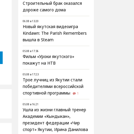
Строительный брак оказался
дороже самого дома
06.08 в 13:20
Новый якутская видеоигра
Kindawn: The Parish Remembers
вышла в Steam
05.08 в 17:36
Фильм «Уроки якутского»
покажут на НТВ
05.08 в 17:23
Трое лучниц из Якутии стали
победителями всероссийской
спортивной программы
1
05.08 в 16:21
Ушла из жизни главный тренер
Академии «Кындыкан»,
президент федерации «Чир
спорт» Якутии, Ирина Данилова