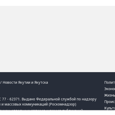
/ Новости Якутии и Якутска
Полит
Эконо
Жизн
 77 - 62371. Выдано Федеральной службой по надзору
Проис
й и массовых коммуникаций (Роскомнадзор)
Культ
ением отдельных авторов и героев публикаций.
Респу