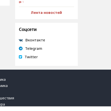
1
Лента новостей
Соцсети
Вконтакте
Telegram
Twitter
ика
мика
ь
шествия
ура
блика