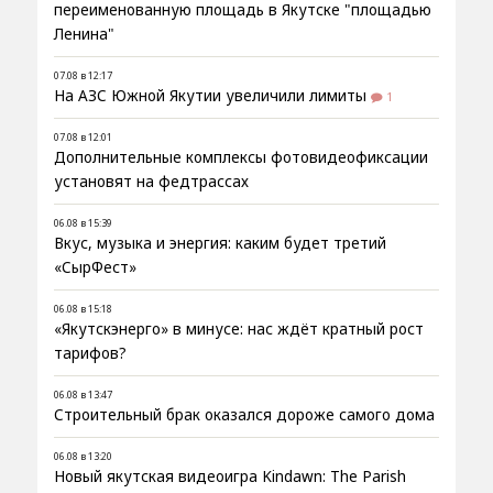
переименованную площадь в Якутске "площадью
Ленина"
07.08 в 12:17
На АЗС Южной Якутии увеличили лимиты
1
07.08 в 12:01
Дополнительные комплексы фотовидеофиксации
установят на федтрассах
06.08 в 15:39
Вкус, музыка и энергия: каким будет третий
«СырФест»
06.08 в 15:18
«Якутскэнерго» в минусе: нас ждёт кратный рост
тарифов?
06.08 в 13:47
Строительный брак оказался дороже самого дома
06.08 в 13:20
Новый якутская видеоигра Kindawn: The Parish