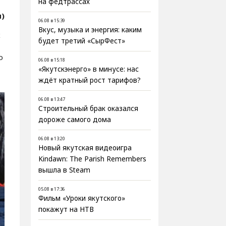
на федтрассах
я)
06.08 в 15:39
Вкус, музыка и энергия: каким
х
будет третий «СырФест»
о
06.08 в 15:18
«Якутскэнерго» в минусе: нас
ждёт кратный рост тарифов?
06.08 в 13:47
Строительный брак оказался
дороже самого дома
06.08 в 13:20
Новый якутская видеоигра
Kindawn: The Parish Remembers
вышла в Steam
05.08 в 17:36
Фильм «Уроки якутского»
покажут на НТВ