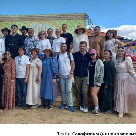
Текст:
Сахафильм (кинокомпани