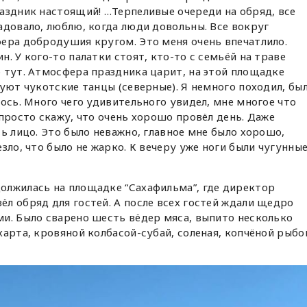
аздник настоящий! …Терпеливые очереди на обряд, все
адовало, люблю, когда люди довольны. Все вокруг
ера добродушия кругом. Это меня очень впечатлило.
. У кого-то палатки стоят, кто-то с семьёй на траве
 тут. Атмосфера праздника царит, на этой площадке
уют чукотские танцы (северные). Я немного походил, бы
ось. Много чего удивительного увидел, мне многое что
 просто скажу, что очень хорошо провёл день. Даже
ь лицо. Это было неважно, главное мне было хорошо,
зло, что было не жарко. К вечеру уже ноги были чугунные
олжилась на площадке “Сахафильма”, где директор
ёл обряд для гостей. А после всех гостей ждали щедро
и. Было сварено шесть вёдер мяса, выпито несколько
харта, кровяной колбасой-субай, соленая, копчёной рыбо