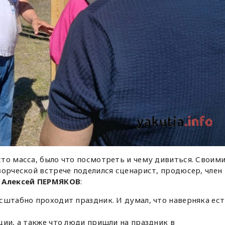
то масса, было что посмотреть и чему дивиться. Своим
ворческой встрече поделился сценарист, продюсер, член
Ф
Алексей ПЕРМЯКОВ
:
сштабно проходит праздник. И думал, что наверняка ес
ции, а также что люди пришли на праздник в