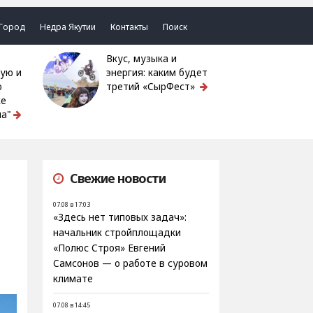
Город
Недра Якутии
Контакты
Поиск
Вкус, музыка и
ую и
энергия: каким будет
ю
третий «СырФест»
ке
а"
Свежие новости
07.08 в 17:03
«Здесь нет типовых задач»:
начальник стройплощадки
«Полюс Строя» Евгений
Самсонов — о работе в суровом
климате
07.08 в 14:45