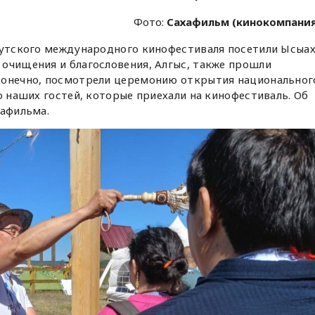
Фото:
Сахафильм (кинокомпани
кутского международного кинофестиваля посетили Ысыа
очищения и благословения, Алгыс, также прошли
конечно, посмотрели церемонию открытия национальног
о наших гостей, которые приехали на кинофестиваль. Об
хафильма.