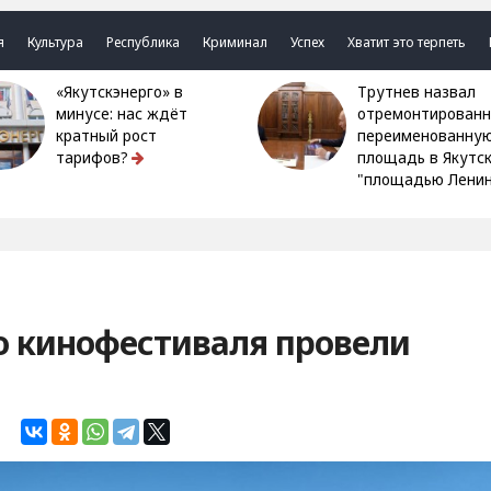
я
Культура
Республика
Криминал
Успех
Хватит это терпеть
«Якутскэнерго» в
Трутнев назвал
минусе: нас ждёт
отремонтированн
кратный рост
переименованну
тарифов?
площадь в Якутс
"площадью Ленин
го кинофестиваля провели