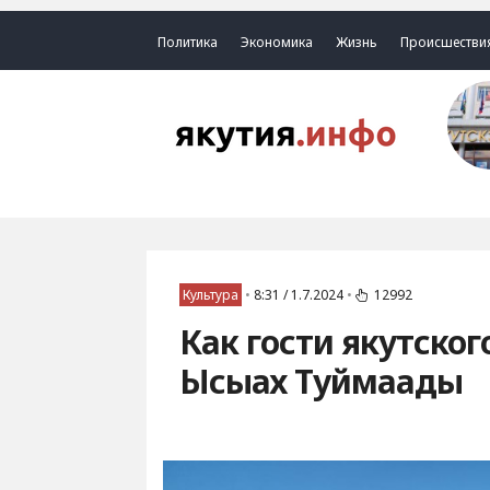
Политика
Экономика
Жизнь
Происшестви
Культура
•
8:31 / 1.7.2024
•
12992
Как гости якутско
Ысыах Туймаады