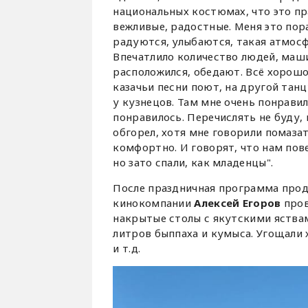
национальных костюмах, что это пр
вежливые, радостные. Меня это пор
радуются, улыбаются, такая атмосф
Впечатлило количество людей, машин
расположился, обедают. Всё хорошо
казачьи песни поют, на другой танц
у кузнецов. Там мне очень понравил
понравилось. Перечислять не буду,
обгорел, хотя мне говорили помазат
комфортно. И говорят, что нам пове
но зато спали, как младенцы".
После праздничная программа прод
кинокомпании
Алексей Егоров
пров
накрытые столы с якутскими яствам
литров быппаха и кумыса. Угощали 
и т.д.