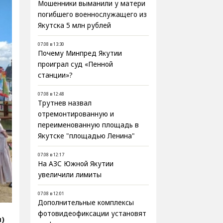
Мошенники выманили у матери
погибшего военнослужащего из
Якутска 5 млн рублей
07.08 в 13:30
Почему Минпред Якутии
проиграл суд «Пенной
станции»?
07.08 в 12:48
Трутнев назвал
отремонтированную и
переименованную площадь в
Якутске "площадью Ленина"
07.08 в 12:17
На АЗС Южной Якутии
увеличили лимиты
07.08 в 12:01
Дополнительные комплексы
фотовидеофиксации установят
я)