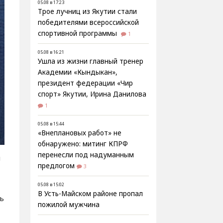
05.08 в 17:23
Трое лучниц из Якутии стали
победителями всероссийской
спортивной программы
1
05.08 в 16:21
Ушла из жизни главный тренер
Академии «Кындыкан»,
президент федерации «Чир
спорт» Якутии, Ирина Данилова
1
05.08 в 15:44
«Внеплановых работ» не
обнаружено: митинг КПРФ
перенесли под надуманным
и
предлогом
3
05.08 в 15:02
В Усть-Майском районе пропал
ть
пожилой мужчина