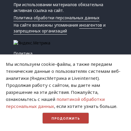
При использовании материалов обязательна
активная ссылка на сайт.
Политика обработки персональных данных
На сайте возможны упоминания
иноагентов
и
запрещенных организаций
Политика
Экономика
Мы используем cookie-файлы, а также передаем
Жизнь
технические данные о пользователях системам веб-
Происшествия
аналитики (ЯндексМетрика и Liveinternet).
Культура
Продолжая работу с сайтом, вы даете нам
Республика
разрешение на эти действия. Пожалуйста,
Криминал
ознакомьтесь с нашей
политикой обработки
Успех
персональных данных
, если хотите узнать больше.
Хватит это терпеть
ПРОДОЛЖИТЬ
Город