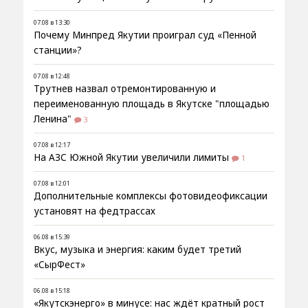
07.08 в 13:30
Почему Минпред Якутии проиграл суд «Пенной
станции»?
07.08 в 12:48
Трутнев назвал отремонтированную и
переименованную площадь в Якутске "площадью
Ленина"
3
07.08 в 12:17
На АЗС Южной Якутии увеличили лимиты
1
07.08 в 12:01
Дополнительные комплексы фотовидеофиксации
установят на федтрассах
06.08 в 15:39
Вкус, музыка и энергия: каким будет третий
«СырФест»
06.08 в 15:18
«Якутскэнерго» в минусе: нас ждёт кратный рост