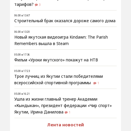
тарифов?
3
06.08 в 13:47
Строительный брак оказался дороже самого дома
06.08 в 13:20
Новый якутская видеоигра Kindawn: The Parish
Remembers вышла в Steam
05.08 в 17:36
Фильм «Уроки якутского» покажут на НТВ
05.08 в 17:23
Трое лучниц из Якутии стали победителями
всероссийской спортивной программы
1
05.08 в 16:21
Ушла из жизни главный тренер Академии
«Кындыкан», президент федерации «Чир спорт»
Якутии, Ирина Данилова
1
Лента новостей