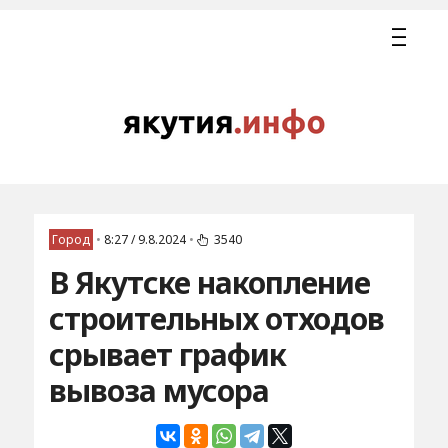
Город
•
8:27 / 9.8.2024
•
3540
В Якутске накопление
строительных отходов
срывает график
вывоза мусора