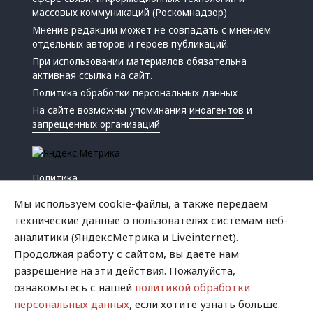
массовых коммуникаций (Роскомнадзор)
Мнение редакции может не совпадать с мнением
отдельных авторов и героев публикаций.
При использовании материалов обязательна
активная ссылка на сайт.
Политика обработки персональных данных
На сайте возможны упоминания
иноагентов
и
запрещенных организаций
Политика
Экономика
Мы используем cookie-файлы, а также передаем
Жизнь
технические данные о пользователях системам веб-
Происшествия
аналитики (ЯндексМетрика и Liveinternet).
Культура
Продолжая работу с сайтом, вы даете нам
Республика
разрешение на эти действия. Пожалуйста,
Криминал
ознакомьтесь с нашей
политикой обработки
Успех
персональных данных
, если хотите узнать больше.