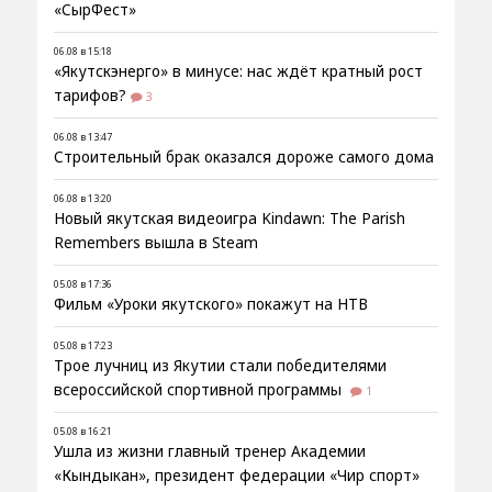
«СырФест»
06.08 в 15:18
«Якутскэнерго» в минусе: нас ждёт кратный рост
тарифов?
3
06.08 в 13:47
Строительный брак оказался дороже самого дома
06.08 в 13:20
Новый якутская видеоигра Kindawn: The Parish
Remembers вышла в Steam
05.08 в 17:36
Фильм «Уроки якутского» покажут на НТВ
05.08 в 17:23
Трое лучниц из Якутии стали победителями
всероссийской спортивной программы
1
05.08 в 16:21
Ушла из жизни главный тренер Академии
«Кындыкан», президент федерации «Чир спорт»