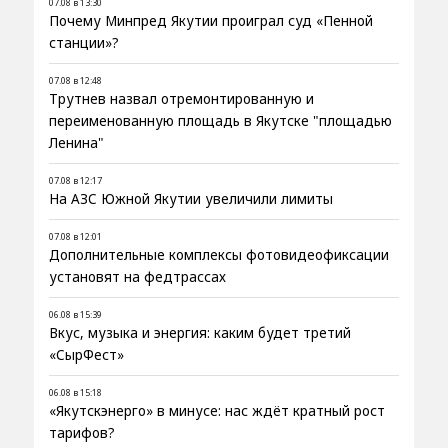
07.08 в 13:30
Почему Минпред Якутии проиграл суд «Пенной
станции»?
07.08 в 12:48
Трутнев назвал отремонтированную и
переименованную площадь в Якутске "площадью
Ленина"
07.08 в 12:17
На АЗС Южной Якутии увеличили лимиты
07.08 в 12:01
Дополнительные комплексы фотовидеофиксации
установят на федтрассах
06.08 в 15:39
Вкус, музыка и энергия: каким будет третий
«СырФест»
06.08 в 15:18
«Якутскэнерго» в минусе: нас ждёт кратный рост
тарифов?