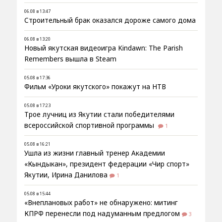
06.08 в 13:47
Строительный брак оказался дороже самого дома
06.08 в 13:20
Новый якутская видеоигра Kindawn: The Parish
Remembers вышла в Steam
05.08 в 17:36
Фильм «Уроки якутского» покажут на НТВ
05.08 в 17:23
Трое лучниц из Якутии стали победителями
всероссийской спортивной программы
1
05.08 в 16:21
Ушла из жизни главный тренер Академии
«Кындыкан», президент федерации «Чир спорт»
Якутии, Ирина Данилова
1
05.08 в 15:44
«Внеплановых работ» не обнаружено: митинг
КПРФ перенесли под надуманным предлогом
3