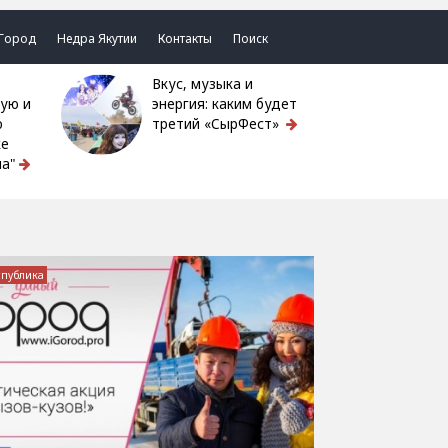
Город
Недра Якутии
Контакты
Поиск
Вкус, музыка и
ую и
энергия: каким будет
ю
третий «СырФест»
ке
а"
спублика