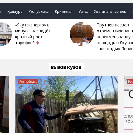
я
Культура
Республика
Криминал
Успех
Хватит это терпеть
«Якутскэнерго» в
Трутнев назвал
минусе: нас ждёт
отремонтированн
кратный рост
переименованну
тарифов?
площадь в Якутс
"площадью Ленин
вызов кузов
Республика
Ре