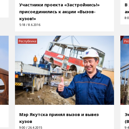
Участники проекта «Застройнись!»
В
присоединились к акции «Вызов-
а
кузов!»
8:0
5:18 / 8.6.2016
Республика
Ре
Мэр Якутска принял вызов и вывез
Э
кузов
(
9:00 / 26.4.2015
9:4