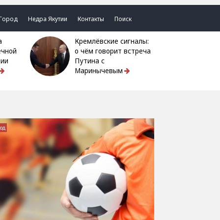
Город
Недра Якутии
Контакты
Поиск
Кремлёвские сигналы:
ечной
о чём говорит встреча
тии
Путина с
Маринычевым
од