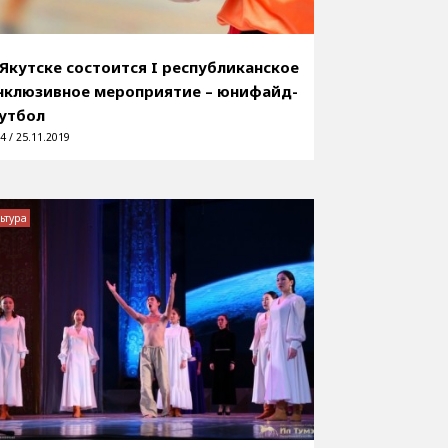
 Якутске состоится I республиканское
нклюзивное мероприятие – юнифайд-
утбол
4 / 25.11.2019
ьтура