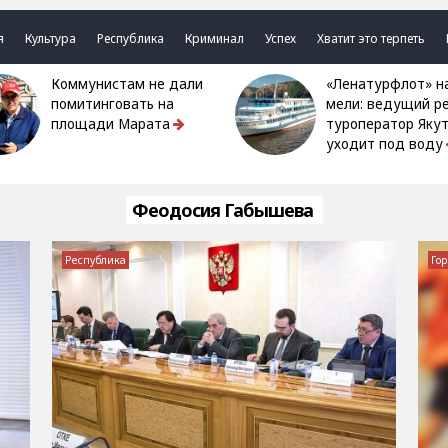
я
Культура
Республика
Криминал
Успех
Хватит это терпеть
Коммунистам не дали
«Ленатурфлот» на
помитинговать на
мели: ведущий р
площади Марата
туроператор Яку
уходит под воду
Феодосия Габышева
Республика
Гор