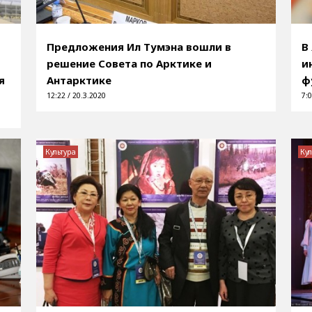
Предложения Ил Тумэна вошли в
В
решение Совета по Арктике и
и
я
Антарктике
ф
12:22 / 20.3.2020
7:0
Культура
Кул