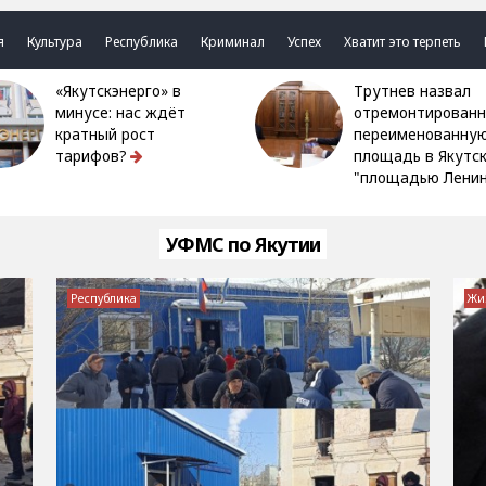
я
Культура
Республика
Криминал
Успех
Хватит это терпеть
«Якутскэнерго» в
Трутнев назвал
минусе: нас ждёт
отремонтированн
кратный рост
переименованну
тарифов?
площадь в Якутс
"площадью Ленин
УФМС по Якутии
Республика
Жи