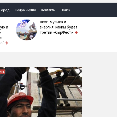
Город
Недра Якутии
Контакты
Поиск
Вкус, музыка и
ую и
энергия: каким будет
ю
третий «СырФест»
ке
а"
знь