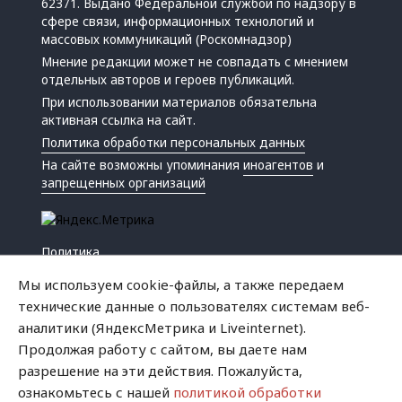
62371. Выдано Федеральной службой по надзору в
сфере связи, информационных технологий и
массовых коммуникаций (Роскомнадзор)
Мнение редакции может не совпадать с мнением
отдельных авторов и героев публикаций.
При использовании материалов обязательна
активная ссылка на сайт.
Политика обработки персональных данных
На сайте возможны упоминания
иноагентов
и
запрещенных организаций
Политика
Экономика
Мы используем cookie-файлы, а также передаем
Жизнь
технические данные о пользователях системам веб-
Происшествия
аналитики (ЯндексМетрика и Liveinternet).
Культура
Продолжая работу с сайтом, вы даете нам
Республика
разрешение на эти действия. Пожалуйста,
Криминал
ознакомьтесь с нашей
политикой обработки