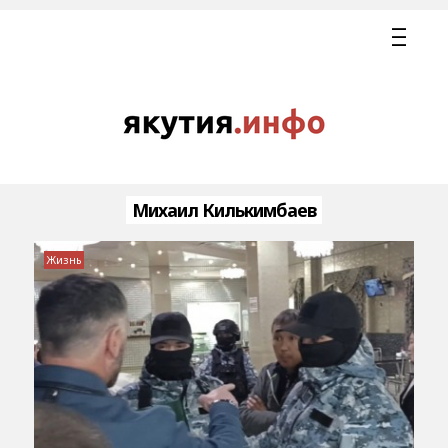
Михаил Килькимбаев
Жизнь