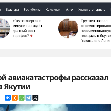
я
Культура
Республика
Криминал
Успех
Хватит это терпеть
«Якутскэнерго» в
Трутнев назвал
минусе: нас ждёт
отремонтированн
кратный рост
переименованну
тарифов?
площадь в Якутс
"площадью Ленин
ой авиакатастрофы рассказал
з Якутии