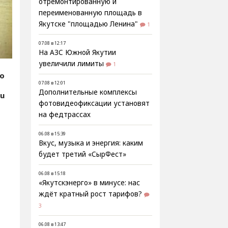
отремонтированную и
переименованную площадь в
Якутске "площадью Ленина"
1
07.08 в 12:17
На АЗС Южной Якутии
увеличили лимиты
1
fo
07.08 в 12:01
Дополнительные комплексы
ru
фотовидеофиксации установят
з
на федтрассах
06.08 в 15:39
Вкус, музыка и энергия: каким
будет третий «СырФест»
06.08 в 15:18
«Якутскэнерго» в минусе: нас
ждёт кратный рост тарифов?
3
06.08 в 13:47