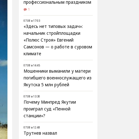
профессиональным праздником
1
07.08 в 17:03
«Здесь нет типовых задач»:
начальник стройплощадки
«Полюс Строя» Евгений
Самсонов — о работе в суровом
климате
07.08 в 14:45
Мошенники выманили у матери
погибшего военнослужащего из
Якутска 5 млн рублей
07.08 в 13:30
Почему Минпред Якутии
проиграл суд «Пенной
станции»?
07.08 в 12:48
Трутнев назвал