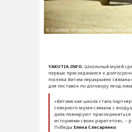
YAKUTIA.INFO.
Школьный музей сре
первых присоединился к долгосро
поселка Витим неразрывно связана 
для поставок по договору ленд-лиза
«Витимская школа стала партнеро
северного музея связана с возд
дела планируют присоединиться 
историями своих раритетов», – 
Победы
Елена Слесаренко
.