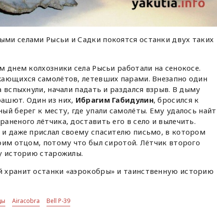
ми селами Рысьи и Садки покоятся останки двух таких
м днем колхозники села Рысьи работали на сенокосе.
жающихся самолётов, летевших парами. Внезапно один
 вспыхнули, начали падать и раздался взрыв. В дыму
ашют. Один из них,
Ибрагим Габидулин
, бросился к
ый берег к месту, где упали самолёты. Ему удалось найт
аненого лётчика, доставить его в село и вылечить.
 и даже прислал своему спасителю письмо, в котором
оим отцом, потому что был сиротой. Лётчик второго
у историю старожилы.
 хранит останки «аэрокобры» и таинственную историю
ды
Airacobra
Bell P-39