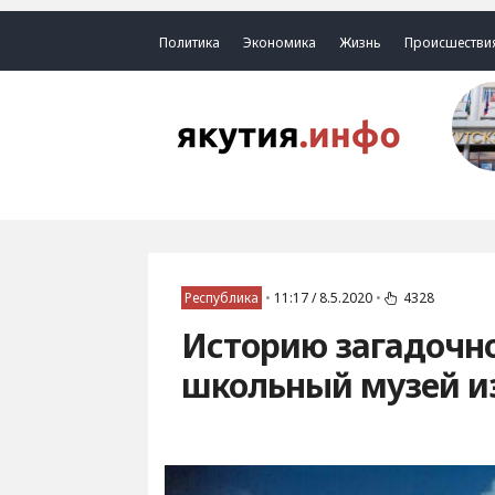
Политика
Экономика
Жизнь
Происшестви
Республика
•
11:17 / 8.5.2020
•
4328
Историю загадочн
школьный музей и