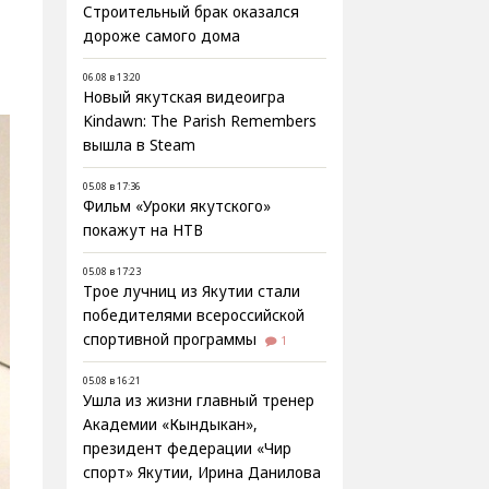
Строительный брак оказался
дороже самого дома
06.08 в 13:20
Новый якутская видеоигра
Kindawn: The Parish Remembers
вышла в Steam
05.08 в 17:36
Фильм «Уроки якутского»
покажут на НТВ
05.08 в 17:23
Трое лучниц из Якутии стали
победителями всероссийской
спортивной программы
1
05.08 в 16:21
Ушла из жизни главный тренер
Академии «Кындыкан»,
президент федерации «Чир
спорт» Якутии, Ирина Данилова