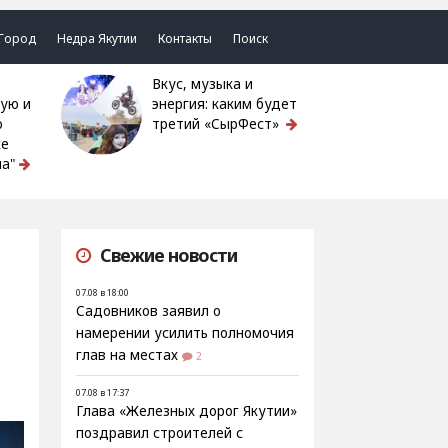
Город
Недра Якутии
Контакты
Поиск
Вкус, музыка и
ую и
энергия: каким будет
ю
третий «СырФест»
ке
а"
Свежие новости
07.08 в 18:00
Садовников заявил о
намерении усилить полномочия
глав на местах
2
07.08 в 17:37
Глава «Железных дорог Якутии»
поздравил строителей с