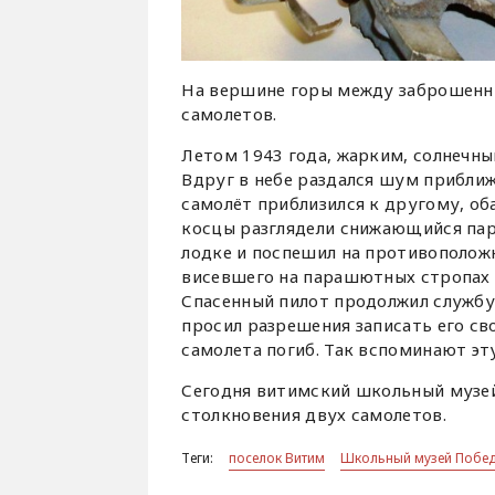
На вершине горы между заброшенны
самолетов.
Летом 1943 года, жарким, солнечны
Вдруг в небе раздался шум прибли
самолёт приблизился к другому, оба
косцы разглядели снижающийся пар
лодке и поспешил на противоположн
висевшего на парашютных стропах р
Спасенный пилот продолжил службу
просил разрешения записать его св
самолета погиб. Так вспоминают эт
Сегодня витимский школьный музей
столкновения двух самолетов.
Теги:
поселок Витим
Школьный музей Побе