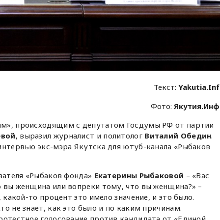
Текст:
Yakutia.In
Фото:
Якутия.Ин
м», происходящим с депутатом Госдумы РФ от партии
евой
, выразил журналист и политолог
Виталий Обедин
.
интервью экс-мэра Якутска для ютуб-канала «Рыбаков
ователя «Рыбаков фонда»
Екатерины Рыбаковой
– «Вас
 вы женщина или вопреки тому, что вы женщина?» –
 какой-то процент это имело значение, и это было.
о не знает, как это было и по каким причинам.
ротестное голосование против кандидата от «Единой