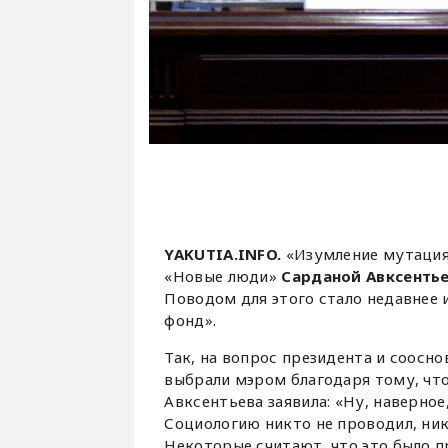
YAKUTIA.INFO.
«Изумление мутация
«Новые люди»
Сарданой Авксенть
Поводом для этого стало недавнее 
фонд».
Так, на вопрос президента и соосн
выбрали мэром благодаря тому, что
Авксентьева заявила: «Ну, наверное,
Социологию никто не проводил, никт
Некоторые считают, что это было п