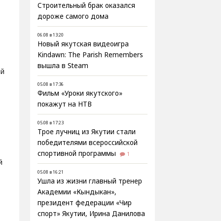
Строительный брак оказался
дороже самого дома
06.08 в 13:20
Новый якутская видеоигра
Kindawn: The Parish Remembers
вышла в Steam
ой
05.08 в 17:36
Фильм «Уроки якутского»
покажут на НТВ
05.08 в 17:23
Трое лучниц из Якутии стали
победителями всероссийской
спортивной программы
1
й
05.08 в 16:21
Ушла из жизни главный тренер
Академии «Кындыкан»,
президент федерации «Чир
спорт» Якутии, Ирина Данилова