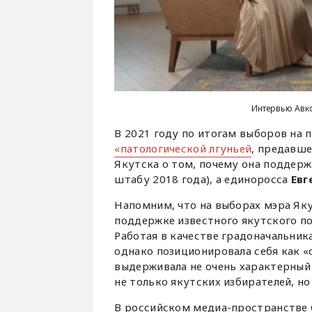
Интервью Авк
В 2021 году по итогам выборов на 
«патологической лгуньей
, предавше
Якутска о том, почему она поддерж
штабу 2018 года), а единоросса
Евг
Напомним, что на выборах мэра Яку
поддержке известного якутского п
Работая в качестве градоначальник
однако позиционировала себя как «с
выдерживала не очень характерный
не только якутских избирателей, н
В российском медиа-пространстве С