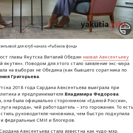
сентьевой для ютуб-канала «Рыбаков фонд»
пост главы Якутска Виталий Обедин
назвал Авксентьеву
й якутян». Поводом для этого стало заявление экс-мэра
ала на выборах не Обедина (как бывшего соратника по
ения Григорьева
.
тска 2018 года Сардана Авксентьева выиграла при
олитика и предпринимателя
Владимира Федорова
.
а, она была официально сторонником «Единой России»,
луга народа», чей работодатель – это горожанин. То ест
 стиль руководителя-чиновника, чем быстро подкупила
о и федеральные СМИ и блогеров.
ардана Авксентьева стала известна как чудо-мэр.