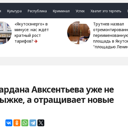
я
Культура
Республика
Криминал
Успех
Хватит это терпеть
«Якутскэнерго» в
Трутнев назвал
минусе: нас ждёт
отремонтированн
кратный рост
переименованну
тарифов?
площадь в Якутс
"площадью Ленин
ардана Авксентьева уже не
рыжке, а отращивает новые