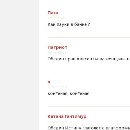
Паха
9:15 / 31.5.2022
Как пауки в банке ?
Патриот
9:31 / 31.5.2022
Обедин прав Авксентьева женщина н
в
10:15 / 31.5.2022
кон*еная, кон*еная
Катана Гантимур
10:36 / 31.5.2022
Обедин Истину глаголет с платформ