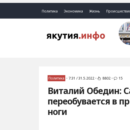
Политика
Экономика
Жизнь
Происшестви
Политика
•
7:31 / 31.5.2022
•
8802
•
15
Виталий Обедин: С
переобувается в п
ноги