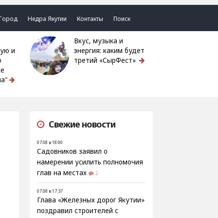
Город
Недра Якутии
Контакты
Поиск
Вкус, музыка и
ую и
энергия: каким будет
ю
третий «СырФест»
ке
а"
Свежие новости
07.08 в 18:00
Садовников заявил о
намерении усилить полномочия
глав на местах
2
07.08 в 17:37
Глава «Железных дорог Якутии»
поздравил строителей с