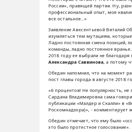
России», правящей партии. Ну, разн
профессиональный опыт, моя квалиф
все остальное…»
Заявление Авксентьевой Виталий Об
изумляться тем мутациям, которые
Ладно постоянная смена позиций, 
команды, ладно постоянное вранье… 
2018 году ее выбрали не благодаря
Александра Саввинова
, а потому ч
Обедин напомнил, что на момент р
пост главы города в августе 2018 г
«6 процентов! Не популярность, не 
Сардана Владимировна сама говорил
публикации «Малдер и Скалли» в «Ве
Роскомнадзора)», - комментирует 
Обедин отмечает, что ему было «о
это было протестное голосование».