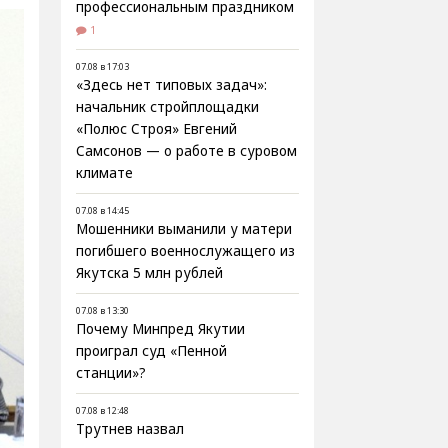
профессиональным праздником
1
07.08 в 17:03
«Здесь нет типовых задач»:
начальник стройплощадки
«Полюс Строя» Евгений
Самсонов — о работе в суровом
климате
07.08 в 14:45
Мошенники выманили у матери
погибшего военнослужащего из
Якутска 5 млн рублей
07.08 в 13:30
Почему Минпред Якутии
проиграл суд «Пенной
станции»?
07.08 в 12:48
Трутнев назвал