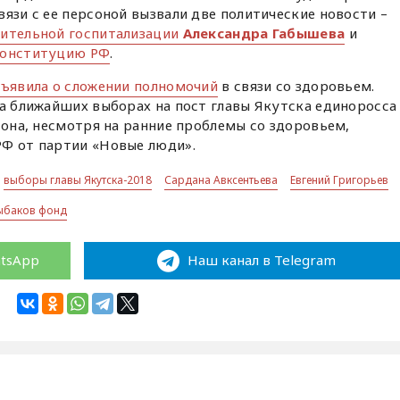
вязи с ее персоной вызвали две политические новости –
ительной госпитализации
Александра Габышева
и
Конституцию РФ
.
ъявила о сложении полномочий
в связи со здоровьем.
на ближайших выборах на пост главы Якутска единоросса
 она, несмотря на ранние проблемы со здоровьем,
РФ от партии «Новые люди».
выборы главы Якутска-2018
Сардана Авксентьева
Евгений Григорьев
ыбаков фонд
atsApp
Наш канал в Telegram