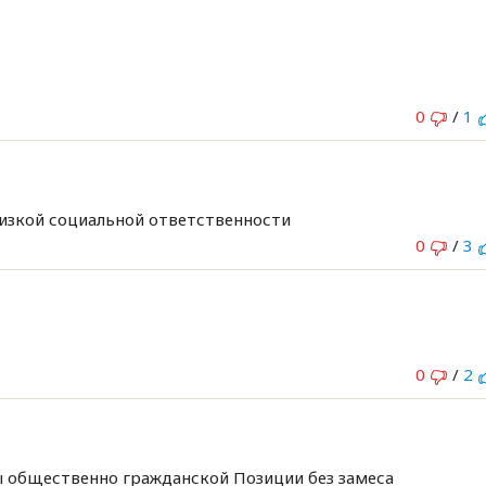
0
/
1
изкой социальной ответственности
0
/
3
0
/
2
ы общественно гражданской Позиции без замеса