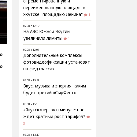
отремонтированную и
переименованную площадь в
Якутске "площадью Ленина"
1
07.08 в 12:17
На АЗС Южной Якутии
увеличили лимиты
1
07.08 в 12:01
fo
Дополнительные комплексы
фотовидеофиксации установят
фо
на федтрассах
06.08 в 15:39
Вкус, музыка и энергия: каким
будет третий «СырФест»
06.08 в 15:18
«Якутскэнерго» в минусе: нас
ждёт кратный рост тарифов?
3
06.08 в 13:47