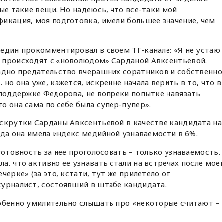
ые такие вещи. Но надеюсь, что все-таки мой
икация, моя подготовка, имели большее значение, чем
един прокомментировал в своем ТГ-канале: «Я не устаю
 происходят с «новолюдом» Сарданой Авксентьевой.
ладно предательство вчерашних соратников и собственн
но она уже, кажется, искренне начала верить в то, что в
 поддержке Федорова, не вопреки попытке навязать
то она сама по себе была супер-пупер».
аскрутки Сарданы Авксентьевой в качестве кандидата на
ода она имела индекс медийной узнаваемости в 6%.
готовность за нее проголосовать – только узнаваемость.
а, что активно ее узнавать стали на встречах после мое
черке» (за это, кстати, тут же прилетело от
журналист, состоявший в штабе кандидата.
собенно умилительно слышать про «некоторые считают –