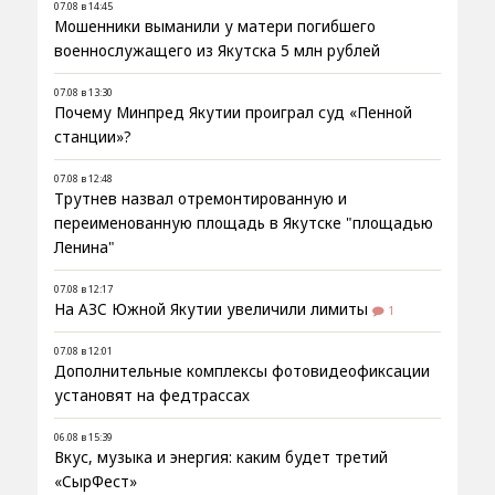
07.08 в 14:45
Мошенники выманили у матери погибшего
военнослужащего из Якутска 5 млн рублей
07.08 в 13:30
Почему Минпред Якутии проиграл суд «Пенной
станции»?
07.08 в 12:48
Трутнев назвал отремонтированную и
переименованную площадь в Якутске "площадью
Ленина"
07.08 в 12:17
На АЗС Южной Якутии увеличили лимиты
1
07.08 в 12:01
Дополнительные комплексы фотовидеофиксации
установят на федтрассах
06.08 в 15:39
Вкус, музыка и энергия: каким будет третий
«СырФест»