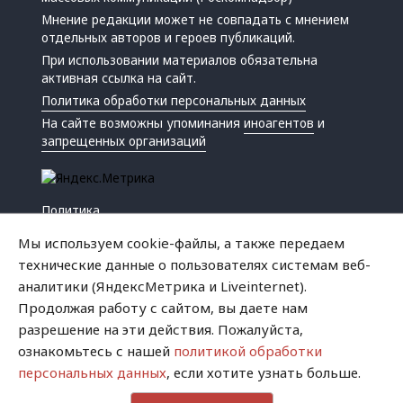
Мнение редакции может не совпадать с мнением
отдельных авторов и героев публикаций.
При использовании материалов обязательна
активная ссылка на сайт.
Политика обработки персональных данных
На сайте возможны упоминания
иноагентов
и
запрещенных организаций
Политика
Экономика
Мы используем cookie-файлы, а также передаем
Жизнь
технические данные о пользователях системам веб-
Происшествия
аналитики (ЯндексМетрика и Liveinternet).
Культура
Продолжая работу с сайтом, вы даете нам
Республика
разрешение на эти действия. Пожалуйста,
Криминал
ознакомьтесь с нашей
политикой обработки
Успех
персональных данных
, если хотите узнать больше.
Хватит это терпеть