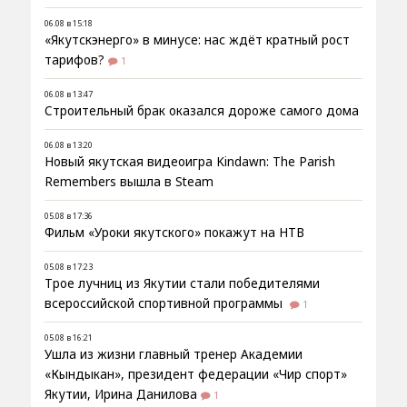
06.08 в 15:18
«Якутскэнерго» в минусе: нас ждёт кратный рост
тарифов?
1
06.08 в 13:47
Строительный брак оказался дороже самого дома
06.08 в 13:20
Новый якутская видеоигра Kindawn: The Parish
Remembers вышла в Steam
05.08 в 17:36
Фильм «Уроки якутского» покажут на НТВ
05.08 в 17:23
Трое лучниц из Якутии стали победителями
всероссийской спортивной программы
1
05.08 в 16:21
Ушла из жизни главный тренер Академии
«Кындыкан», президент федерации «Чир спорт»
Якутии, Ирина Данилова
1