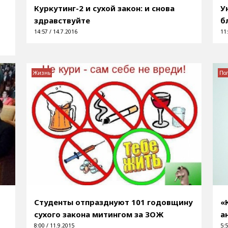
Куркутинг-2 и сухой закон: и снова
У
здравствуйте
б
14:57 / 14.7.2016
11:
Жизнь
По
Студенты отпразднуют 101 годовщину
«
сухого закона митингом за ЗОЖ
а
8:00 / 11.9.2015
5:5