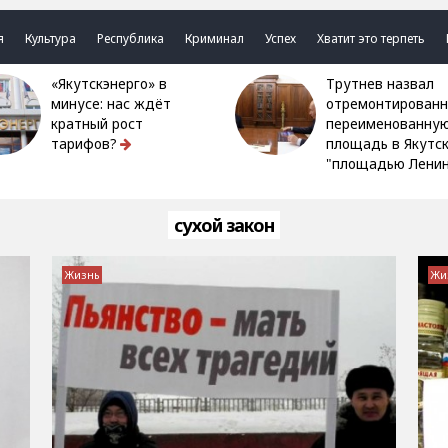
я
Культура
Республика
Криминал
Успех
Хватит это терпеть
«Якутскэнерго» в
Трутнев назвал
минусе: нас ждёт
отремонтированн
кратный рост
переименованну
тарифов?
площадь в Якутс
"площадью Ленин
сухой закон
Жизнь
Жи