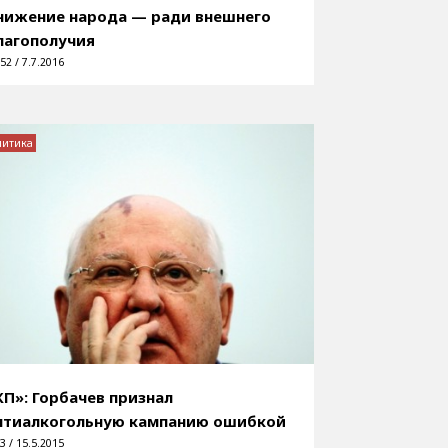
нижение народа — ради внешнего
лагополучия
52 / 7.7.2016
литика
КП»: Горбачев признал
нтиалкогольную кампанию ошибкой
3 / 15.5.2015