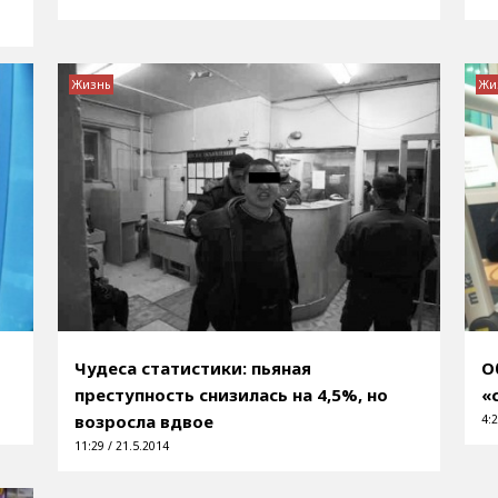
Жизнь
Жи
Чудеса статистики: пьяная
О
е
преступность снизилась на 4,5%, но
«
возросла вдвое
4:2
11:29 / 21.5.2014