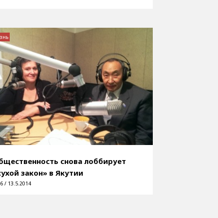
знь
бщественность снова лоббирует
сухой закон» в Якутии
6 / 13.5.2014