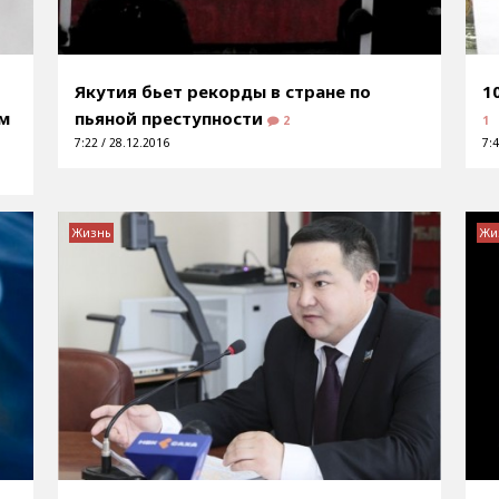
Якутия бьет рекорды в стране по
1
ом
пьяной преступности
2
1
7:22 / 28.12.2016
7:4
Жизнь
Жи