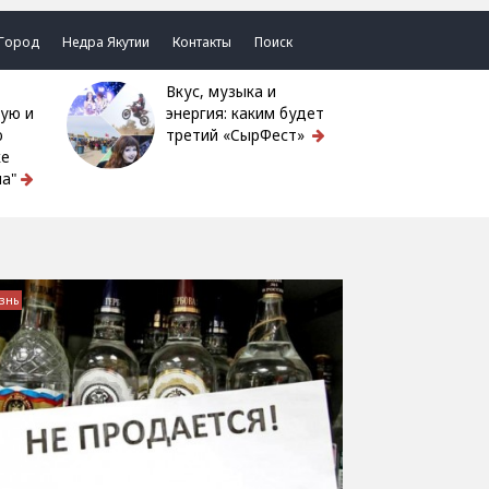
Город
Недра Якутии
Контакты
Поиск
Вкус, музыка и
ую и
энергия: каким будет
ю
третий «СырФест»
ке
а"
знь