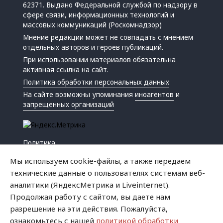
62371. Выдано Федеральной службой по надзору в
сфере связи, информационных технологий и
массовых коммуникаций (Роскомнадзор)
Мнение редакции может не совпадать с мнением
отдельных авторов и героев публикаций.
При использовании материалов обязательна
активная ссылка на сайт.
Политика обработки персональных данных
На сайте возможны упоминания
иноагентов
и
запрещенных организаций
Политика
Экономика
Мы используем cookie-файлы, а также передаем
Жизнь
технические данные о пользователях системам веб-
Происшествия
аналитики (ЯндексМетрика и Liveinternet).
Культура
Продолжая работу с сайтом, вы даете нам
Республика
разрешение на эти действия. Пожалуйста,
Криминал
ознакомьтесь с нашей
политикой обработки