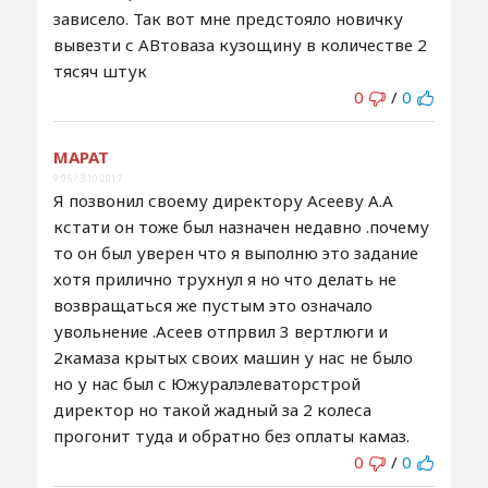
зависело. Так вот мне предстояло новичку
вывезти с АВтоваза кузощину в количестве 2
тясяч штук
0
/
0
МАРАТ
9:05 / 3.10.2017
Я позвонил своему директору Асееву А.А
кстати он тоже был назначен недавно .почему
то он был уверен что я выполню это задание
хотя прилично трухнул я но что делать не
возвращаться же пустым это означало
увольнение .Асеев отпрвил 3 вертлюги и
2камаза крытых своих машин у нас не было
но у нас был с Южуралэлеваторстрой
директор но такой жадный за 2 колеса
прогонит туда и обратно без оплаты камаз.
0
/
0