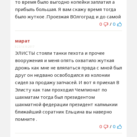
то время было выгодно копейки заплатил а
прибыль большая. Я вам скажу время тогда
было жуткое .Проезжая ВОлгоград и до самой
0
/
0
марат
8:23 / 4.10.2017
ЭЛИСТЫ стояли танки пехота и прочее
вооружения и меня опять охватило жуткая
дрожь как мне не вляпаться првда с мной был
друг он недвано освободился из колонии
сидел за продажу запчасей. И вот я приехал В
Элисту как там проходил Чемпионат по
шахматам тогда был президентом
шахматной федерации президент калмыкии
ближайший соратник Ельцина вы наверно
помните .
0
/
0