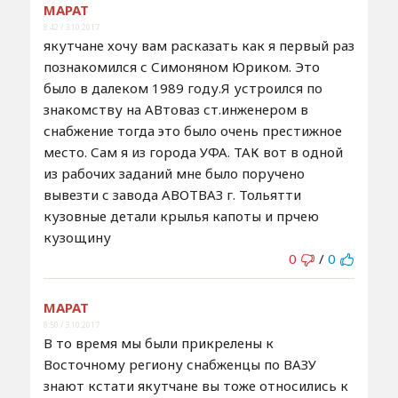
МАРАТ
8:42 / 3.10.2017
якутчане хочу вам расказать как я первый раз
познакомился с Симоняном Юриком. Это
было в далеком 1989 году.Я устроился по
знакомству на АВтоваз ст.инженером в
снабжение тогда это было очень престижное
место. Сам я из города УФА. ТАК вот в одной
из рабочих заданий мне было поручено
вывезти с завода АВОТВАЗ г. Тольятти
кузовные детали крылья капоты и прчею
кузощину
0
/
0
МАРАТ
8:50 / 3.10.2017
В то время мы были прикрелены к
Восточному региону снабженцы по ВАЗУ
знают кстати якутчане вы тоже относились к