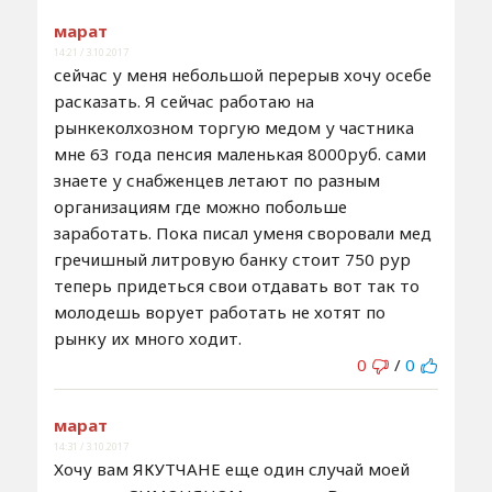
марат
14:21 / 3.10.2017
сейчас у меня небольшой перерыв хочу осебе
расказать. Я сейчас работаю на
рынкеколхозном торгую медом у частника
мне 63 года пенсия маленькая 8000руб. сами
знаете у снабженцев летают по разным
организациям где можно побольше
заработать. Пока писал уменя своровали мед
гречишный литровую банку стоит 750 рур
теперь придеться свои отдавать вот так то
молодешь ворует работать не хотят по
рынку их много ходит.
0
/
0
марат
14:31 / 3.10.2017
Хочу вам ЯКУТЧАНЕ еще один случай моей