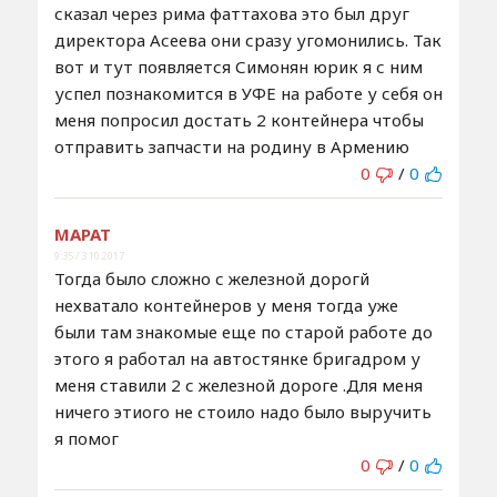
сказал через рима фаттахова это был друг
директора Асеева они сразу угомонились. Так
вот и тут появляется Симонян юрик я с ним
успел познакомится в УФЕ на работе у себя он
меня попросил достать 2 контейнера чтобы
отправить запчасти на родину в Армению
0
/
0
МАРАТ
9:35 / 3.10.2017
Тогда было сложно с железной дорогй
нехватало контейнеров у меня тогда уже
были там знакомые еще по старой работе до
этого я работал на автостянке бригадром у
меня ставили 2 с железной дороге .Для меня
ничего этиого не стоило надо было выручить
я помог
0
/
0