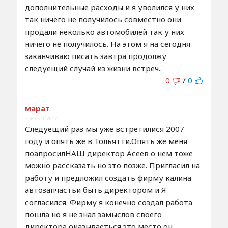
дополнительные расходы и я уволился у них
так ничего не получилось совместно они
продали неколько автомобилей так у них
ничего не получилось. На этом я на сегодня
заканчиваю писать завтра продолжу
следуещий случай из жизни встреч..
0
/
0
марат
7:36 / 5.10.2017
Следуещий раз мы уже встретилися 2007
году и опять же в Тольятти.Опять же меня
поапросилНАШ директор Асеев о нем тоже
можно рассказать но это позже. Пригласил на
работу и предложил создать фирму калина
автозапчастьи быть директором и Я
согласился. Фирму я конечно создал работа
пошла но я не знал замыслов своего
директора оказываеться это место он