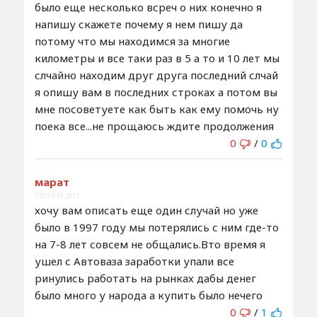
было еще несколько всреч о них конечно я
напишу скажете почему я нем пишу да
потому что мы находимся за многие
километры и все таки раз в 5 а то и 10 лет мы
слчайно находим друг друга последний слчай
я опишу вам в последних строках а потом вы
мне посоветуете как быть как ему помочь ну
поека все...не прощаюсь ждите продолжения
0
/
0
марат
7:55 / 4.10.2017
хочу вам описать еще один случай но уже
было в 1997 году мы потерялись с ним где-то
на 7-8 лет совсем не общались.Вто время я
ушел с Автоваза заработки упали все
ринулись работать на рынках дабы денег
было много у народа а купить было нечего
0
/
1