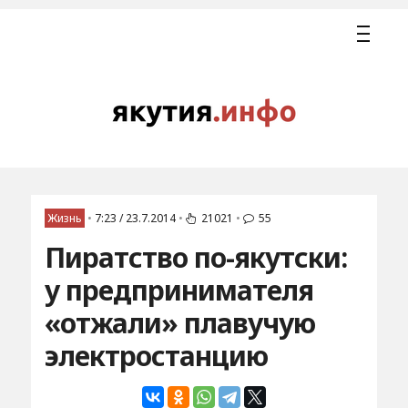
Жизнь
•
7:23 / 23.7.2014
•
21021
•
55
Пиратство по-якутски:
у предпринимателя
«отжали» плавучую
электростанцию