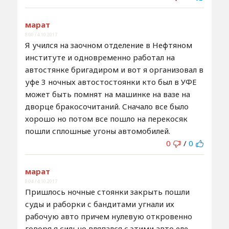
марат
8:00 / 4.10.2017
Я учился на заочном отделение в Нефтяном
институте и одновременно работал на
автостянке бригадиром и вот я организовал в
уфе 3 ночных автостостоянки кто был в УФЕ
может быть помнят на машинке на вазе на
дворце бракосочитаний. Сначало все было
хорошо но потом все пошло на перекосяк
пошли сплошные угоны автомобилей.
0
/
0
марат
8:04 / 4.10.2017
Пришлось ночные стоянки закрыть пошли
суды и раборки с бандитами угнали их
рабочую авто причем нулевую откровенно
говоря я сильно вляпался с этими авто еле