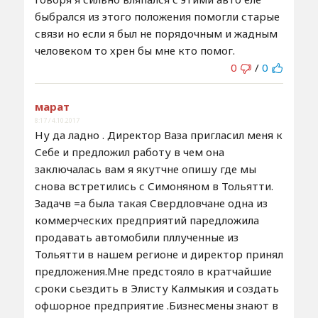
быбрался из этого положения помогли старые
связи но если я был не порядочным и жадным
человеком то хрен бы мне кто помог.
0
/
0
марат
8:17 / 4.10.2017
Ну да ладно . Директор Ваза пригласил меня к
Себе и предложил работу в чем она
заключалась вам я якутчне опишу где мы
снова встретились с Симоняном в Тольятти.
Задачв =а была такая Свердловчане одна из
коммерческих предприятий паредложила
продавать автомобили пллученные из
Тольятти в нашем регионе и директор принял
предложения.Мне предстояло в кратчайшие
сроки сьездить в Элисту Калмыкия и создать
офшорное предприятие .Бизнесмены знают в