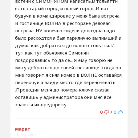
встечи с СИМОНЯНОМ написать.В тольятти
есть старый город и новый город .И вот
будучи в командировке у меня была встреча
В гостинице ВОЛНА в ресторане деловая
встреча. НУ конечно сидели допоздна надо
было расходтся я был парилично выпимший и
думал как добраться до нового тольтти. И
тут как тут обьявился Симонян
поздоровались то да се... Я ему говорю не
могу добраться до своей гостинице. тогда он
мне говорит я снял номер в ВОЛНЕ оставайся
переночуй а найду место где переночевать
.Проводил меня до номера ключи сказал
оставишь у администратора они мня все
знают я их предпрежу .
0
/
0
марат
14:37 / 3.10.2017