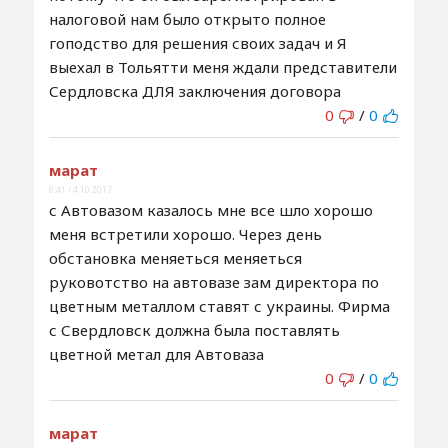
налоговой нам было открыто полное
гоподство для решения своих задач и Я
выехал в Тольятти меня ждали представители
Сердловска ДЛЯ заключения договора
0
/
0
марат
8:41 / 4.10.2017
с Автовазом казалось мне все шло хорошо
меня встретили хорошо. Через день
обстановка меняеться меняеться
руковотство на автовазе зам директора по
цветным металлом ставят с украины. Фирма
с Свердловск должна была поставлять
цветной метал для Автоваза
0
/
0
марат