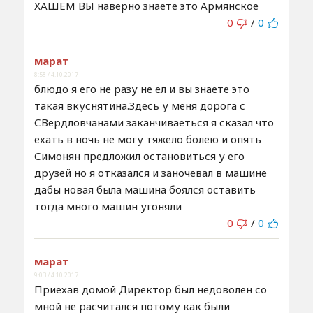
ХАШЕМ ВЫ наверно знаете это Армянское
0
/
0
марат
8:58 / 4.10.2017
блюдо я его не разу не ел и вы знаете это
такая вкуснятина.Здесь у меня дорога с
СВердловчанами заканчиваеться я сказал что
ехать в ночь не могу тяжело болею и опять
Симонян предложил остановиться у его
друзей но я отказался и заночевал в машине
дабы новая была машина боялся оставить
тогда много машин угоняли
0
/
0
марат
9:03 / 4.10.2017
Приехав домой Директор был недоволен со
мной не расчитался потому как были