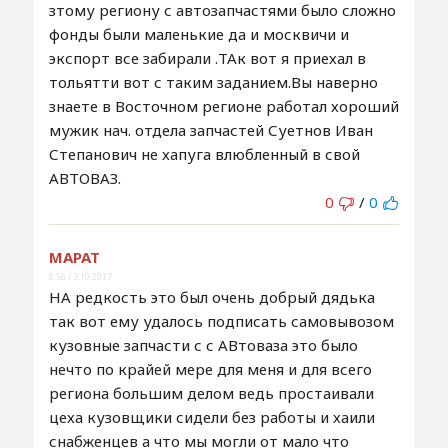
зтому региону с автозапчастями было сложно
фонды были маленькие да и москвичи и
экспорт все забирали .ТАк вот я приехал в
тольятти вот с таким заданием.Вы наверно
знаете в Восточном регионе работал хороший
мужик нач. отдела запчастей Суетнов Иван
Степанович не хапуга влюбленный в свой
АВТОВАЗ.
0
/
0
МАРАТ
8:56 / 3.10.2017
НА редкость это был очень добрый дядька
так вот ему удалось подписать самовывозом
кузовные запчасти с с АВтоваза это было
нечто по крайей мере для меня и для всего
региона большим делом ведь простаивали
цеха кузовщики сидели без работы и хаили
снабженцев а что мы могли от мало что