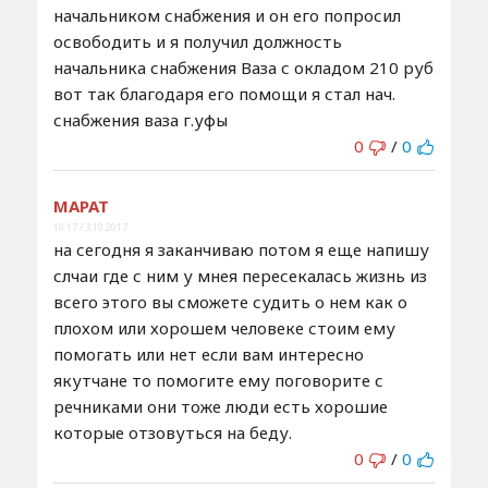
начальником снабжения и он его попросил
освободить и я получил должность
начальника снабжения Ваза с окладом 210 руб
вот так благодаря его помощи я стал нач.
снабжения ваза г.уфы
0
/
0
МАРАТ
10:17 / 3.10.2017
на сегодня я заканчиваю потом я еще напишу
слчаи где с ним у мнея пересекалась жизнь из
всего этого вы сможете судить о нем как о
плохом или хорошем человеке стоим ему
помогать или нет если вам интересно
якутчане то помогите ему поговорите с
речниками они тоже люди есть хорошие
которые отзовуться на беду.
0
/
0