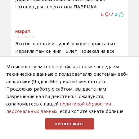
готовил для своего сына ПАВЛИКА.
0
/
0
марат
7:41 / 5.10.2017
Это бездарный и тупой человек приехал из
Израиля там он жил 15 лет .Приехал на все
готовое отец построил рядом со своим
домом котетдж купил новый крузак.Здесь
Мы используем cookie-файлы, а также передаем
ему подобрали жену у евреев это так но баба
технические данные о пользователях системам веб-
извините меня такая страшная чукча
аналитики (ЯндексМетрика и Liveinternet).
наверное и то красивее.
Продолжая работу с сайтом, вы даете нам
0
/
0
разрешение на эти действия. Пожалуйста,
ознакомьтесь с нашей
политикой обработки
персональных данных
, если хотите узнать больше.
марат
7:48 / 5.10.2017
ПРОДОЛЖИТЬ
У меня с своей не заладилось семья начала
распадаться да и директор начал на меня