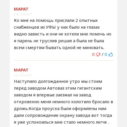
МАРАТ
9:10 / 3.10.2017
Ко мне на помощь прислали 2 опытных
снабженцев из УФЫ у них было на глазах
видно зависть и они не хотели мне помочь но
я парень не труслив решил а была не была
всем смертям бывать одной не миновать.
0
/
0
МАРАТ
9:15 / 3.10.2017
Наступило долгожданное утро мы стоим
перед заводом Автоваз этим гигантским
заводом я впервые заезжал на завод
откровенно меня немного колотило бросало в
дрожь.Когда проуска были оформлены нам
дали сопровождение охрану завода вот тогда
я уже успокоилься мне стало немного легче .