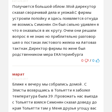
8:47 / 4.10.2017
Получается большой облом .Мой дирекутор
сказал сворачивай дела и уезжай.С фирмы
устроили попойку и здесь появляется откуда
не возмись Симонян .Он был сильно удивлен я
что я оказалься в их кругу. Очем они решали
вопрос я не знаю но приблительно разговор
шел о постаках листового железа на Автоваз
такткак Директор фирмы по жене был
родственником мера ЕКАтеринбурга
0
/
0
марат
8:54 / 4.10.2017
Ближе к вечеру мы собрались домой . С
Элисты возврщаясь в Тольятти я заболел
температура была 39 .Провожать нас выезда
с Тольятти взялся Симонян сказал доведу до
края Тольятти там у Меня друзья угощу вас