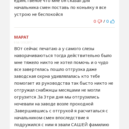
единственое что мне он сказал для
начальника смен поставь по коньяку я все
устрою не беспокойся
0
/
0
МАРАТ
9:54 / 3.10.2017
ВОт сейчас печатаю а у самого слезы
наворачиваються тогда действительно было
мне тяжело никто не хотел помочь и о чудо
все завертелась пошло отгрузка даже
заводская охрна удивлялалась кто тебе
помогает из руководства так бысто никто не
отгружал снабжнцы месяцами не могли
огрузится .За 3три дня мы отгрузились
ночевали на заводе возле проходной
.Завершившись с отгрукой я расчиталься с
начальником смен впоследствие я
подружился с ним я звали САШЕЙ фамилию