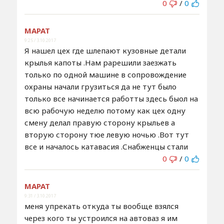
0
/
0
МАРАТ
9:25 / 3.10.2017
Я нашел цех где шлепают кузовные детали
крылья капоты .Нам рарешили заезжать
только по одной машине в сопровождение
охраны начали грузиться да не тут было
только все начинается работты здесь быол на
всю рабочую неделю потому как цех одну
смену делал правую сторону крыльев а
вторую сторону тюе левую ночью .Вот тут
все и началось катавасия .Снабженцы стали
0
/
0
МАРАТ
9:31 / 3.10.2017
меня упрекать откуда ты вообще взялся
через кого ты устроился на автоваз я им