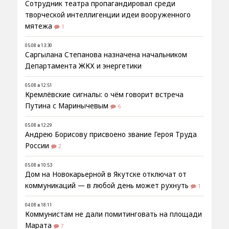
Сотрудник театра пропагандировал среди
творческой интеллигенции идеи вооруженного
мятежа
1
05.08 в 13:30
Саргылана Степанова назначена начальником
Департамента ЖКХ и энергетики
05.08 в 12:51
Кремлёвские сигналы: о чём говорит встреча
Путина с Маринычевым
6
05.08 в 12:29
Андрею Борисову присвоено звание Героя Труда
России
2
05.08 в 10:53
Дом на Новокарьерной в Якутске отключат от
коммуникаций — в любой день может рухнуть
1
04.08 в 18:11
Коммунистам не дали помитинговать на площади
Марата
7