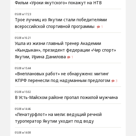
Фильм «Уроки якутского» покажут на НТВ
05.08 в 17:23
Трое лучниц из Якутии стали победителями
всероссийской спортивной программы
1
05.08 в 16:21
Ушла из жизни главный тренер Академии
«Кындыкан», президент федерации «Чир спорт»
Якутии, Ирина Данилова
1
05.08 в 15:44
«Внеплановых работ» не обнаружено: митинг
КПРФ перенесли под надуманным предлогом
3
05.08 в 15:02
В Усть-Майском районе пропал пожилой мужчина
05.08 в 14:46
«Ленатурфлот» на мели: ведущий речной
туроператор Якутии уходит под воду
05.08 в 14:08