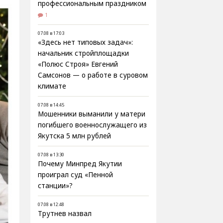
профессиональным праздником
1
07.08 в 17:03
«Здесь нет типовых задач»:
начальник стройплощадки
«Полюс Строя» Евгений
Самсонов — о работе в суровом
климате
07.08 в 14:45
Мошенники выманили у матери
погибшего военнослужащего из
Якутска 5 млн рублей
07.08 в 13:30
Почему Минпред Якутии
проиграл суд «Пенной
станции»?
07.08 в 12:48
Трутнев назвал