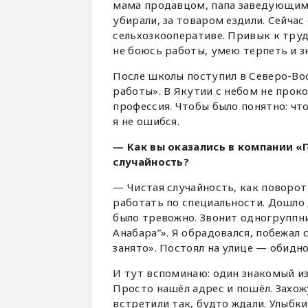
мама продавцом, папа заведующим.
убирали, за товаром ездили. Сейчас
сельхозкооперативе. Привык к труду
не боюсь работы, умею терпеть и з
После школы поступил в Северо-Во
работы». В Якутии с небом не прок
профессия. Чтобы было понятно: что
я не ошибся.
— Как вы оказались в компании «
случайность?
— Чистая случайность, как поворот
работать по специальности. Дошло 
было тревожно. Звонит одногруппни
Анабара”». Я обрадовался, побежал 
занято». Постоял на улице — обидно
И тут вспоминаю: один знакомый из
Просто нашёл адрес и пошёл. Захож
встретили так, будто ждали. Улыбки