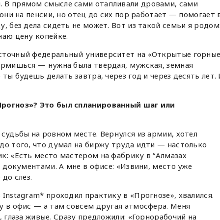
 В прямом смысле сами отапливали дровами, сами
 они на пенсии, но отец до сих пор работает — помогает 
, без дела сидеть не может. Вот из такой семьи я родом
наю цену копейке.
сточный федеральный университет на «Открытые горны
ормишься — нужна была твёрдая, мужская, земная
 ты будешь делать завтра, через год и через десять лет.
Прогноз»? Это был спланированный шаг или
 судьбы на ровном месте. Вернулся из армии, хотел
до того, что думал на биржу труда идти — настолько
к: «Есть место мастером на фабрику в “Алмазах
с документами. А мне в офисе: «Извини, место уже
 до слёз.
 Instagram* проходил практику в «Прогнозе», хвалился.
у в офис — а там совсем другая атмосфера. Меня
, глаза живые. Сразу предложили: «Горнорабочий на