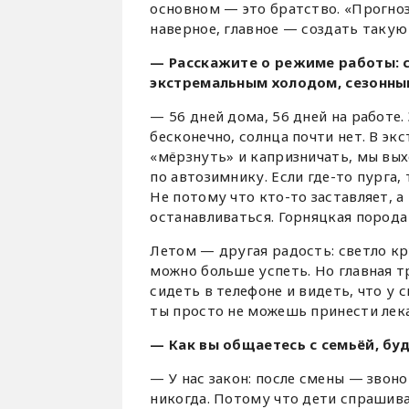
основном — это братство. «Прогноз
наверное, главное — создать такую 
— Расскажите о режиме работы: ск
экстремальным холодом, сезонны
— 56 дней дома, 56 дней на работе.
бесконечно, солнца почти нет. В эк
«мёрзнуть» и капризничать, мы вых
по автозимнику. Если где-то пурга,
Не потому что кто-то заставляет, а
останавливаться. Горняцкая порода 
Летом — другая радость: светло кр
можно больше успеть. Но главная тр
сидеть в телефоне и видеть, что у с
ты просто не можешь принести лека
— Как вы общаетесь с семьёй, бу
— У нас закон: после смены — зво
никогда. Потому что дети спрашива