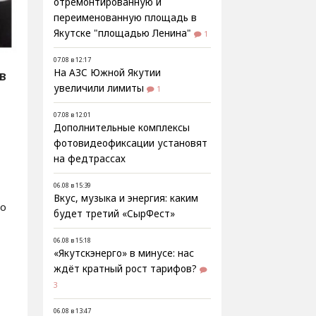
отремонтированную и
переименованную площадь в
Якутске "площадью Ленина"
1
07.08 в 12:17
На АЗС Южной Якутии
В
увеличили лимиты
1
07.08 в 12:01
Дополнительные комплексы
фотовидеофиксации установят
на федтрассах
06.08 в 15:39
Вкус, музыка и энергия: каким
го
будет третий «СырФест»
06.08 в 15:18
«Якутскэнерго» в минусе: нас
ждёт кратный рост тарифов?
3
06.08 в 13:47