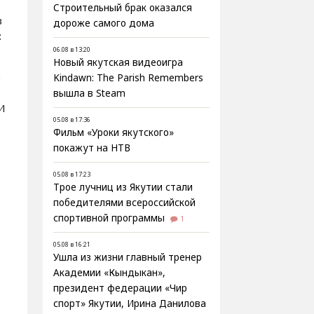
Строительный брак оказался
в
дороже самого дома
:
06.08 в 13:20
Новый якутская видеоигра
е
Kindawn: The Parish Remembers
вышла в Steam
 И
05.08 в 17:36
Фильм «Уроки якутского»
покажут на НТВ
05.08 в 17:23
Трое лучниц из Якутии стали
победителями всероссийской
спортивной программы
1
05.08 в 16:21
Ушла из жизни главный тренер
Академии «Кындыкан»,
президент федерации «Чир
спорт» Якутии, Ирина Данилова