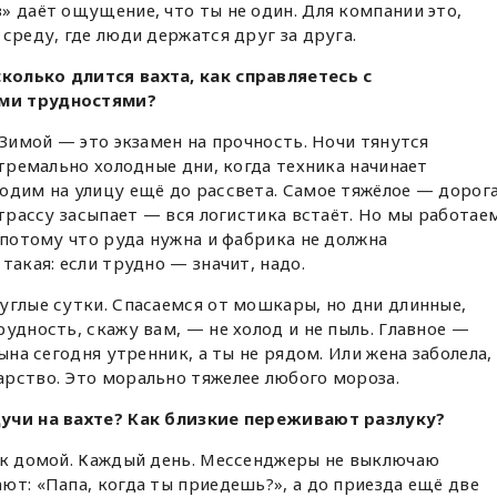
» даёт ощущение, что ты не один. Для компании это,
среду, где люди держатся друг за друга.
олько длится вахта, как справляетесь с
ми трудностями?
 Зимой — это экзамен на прочность. Ночи тянутся
стремально холодные дни, когда техника начинает
одим на улицу ещё до рассвета. Самое тяжёлое — дорог
 трассу засыпает — вся логистика встаёт. Но мы работаем
 потому что руда нужна и фабрика не должна
такая: если трудно — значит, надо.
углые сутки. Спасаемся от мошкары, но дни длинные,
удность, скажу вам, — не холод и не пыль. Главное —
ына сегодня утренник, а ты не рядом. Или жена заболела, 
рство. Это морально тяжелее любого мороза.
дучи на вахте? Как близкие переживают разлуку?
нок домой. Каждый день. Мессенджеры не выключаю
ют: «Папа, когда ты приедешь?», а до приезда ещё две