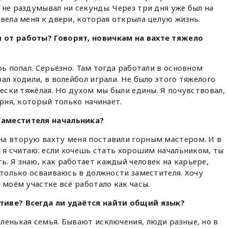
 не раздумывал ни секунды. Через три дня уже был на
ивела меня к двери, которая открыла целую жизнь.
 от работы? Говорят, новичкам на вахте тяжело
рь попал. Серьёзно. Там тогда работали в основном
ал ходили, в волейбол играли. Не было этого тяжёлого
чески тяжёлая. Но духом мы были едины. Я почувствовал,
арня, который только начинает.
заместителя начальника?
на вторую вахту меня поставили горным мастером. И в
А я считаю: если хочешь стать хорошим начальником, ты
. Я знаю, как работает каждый человек на карьере,
 только осваиваюсь в должности заместителя. Хочу
 моём участке всё работало как часы.
тиве? Всегда ли удаётся найти общий язык?
ленькая семья. Бывают исключения, люди разные, но в