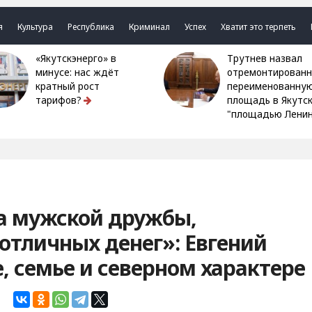
я
Культура
Республика
Криминал
Успех
Хватит это терпеть
«Якутскэнерго» в
Трутнев назвал
минусе: нас ждёт
отремонтированн
кратный рост
переименованну
тарифов?
площадь в Якутс
"площадью Ленин
а мужской дружбы,
 отличных денег»: Евгений
, семье и северном характере