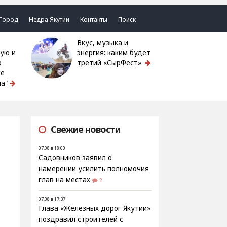
Город
Недра Якутии
Контакты
Поиск
Вкус, музыка и
ую и
энергия: каким будет
ю
третий «СырФест»
ке
а"
Свежие новости
07.08 в 18:00
Садовников заявил о
намерении усилить полномочия
глав на местах
2
07.08 в 17:37
Глава «Железных дорог Якутии»
поздравил строителей с