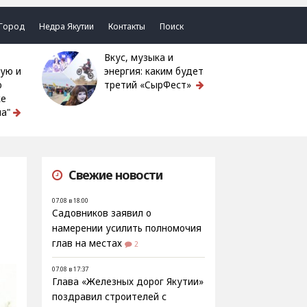
Город
Недра Якутии
Контакты
Поиск
Вкус, музыка и
ую и
энергия: каким будет
ю
третий «СырФест»
ке
а"
Свежие новости
07.08 в 18:00
Садовников заявил о
намерении усилить полномочия
глав на местах
2
07.08 в 17:37
Глава «Железных дорог Якутии»
поздравил строителей с