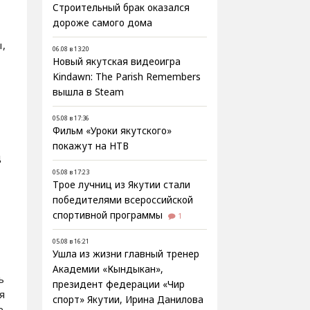
Строительный брак оказался
дороже самого дома
,
06.08 в 13:20
Новый якутская видеоигра
Kindawn: The Parish Remembers
вышла в Steam
05.08 в 17:36
Фильм «Уроки якутского»
покажут на НТВ
д
05.08 в 17:23
Трое лучниц из Якутии стали
победителями всероссийской
спортивной программы
1
05.08 в 16:21
Ушла из жизни главный тренер
Академии «Кындыкан»,
ь
президент федерации «Чир
я
спорт» Якутии, Ирина Данилова
е