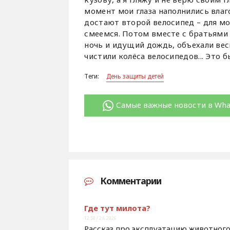
момент мои глаза наполнились влагой
достают второй велосипед – для мо
смеемся. Потом вместе с братьями 
ночь и идущий дождь, объехали ве
чистили колёса велосипедов... Это 
Теги:
День защиты детей
Самые важные новости в Wh
Комментарии
Где тут милота?
12:50 / 2.6.2026
Рассказ про эксплуатацию животного