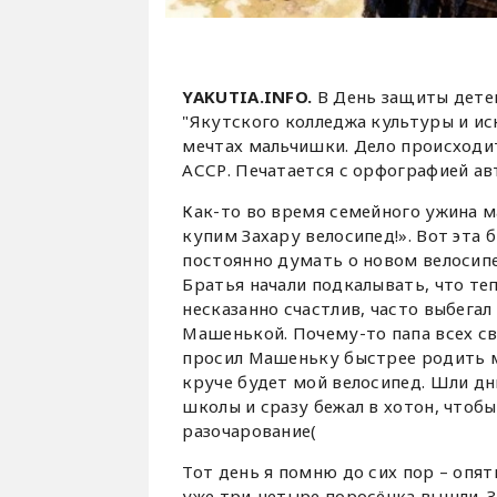
YAKUTIA.INFO.
В День защиты дете
"Якутского колледжа культуры и ис
мечтах мальчишки. Дело происходи
АССР. Печатается с орфографией ав
Как-то во время семейного ужина м
купим Захару велосипед!». Вот эта 
постоянно думать о новом велосипе
Братья начали подкалывать, что теп
несказанно счастлив, часто выбегал
Машенькой. Почему-то папа всех с
просил Машеньку быстрее родить м
круче будет мой велосипед. Шли дн
школы и сразу бежал в хотон, чтобы
разочарование(
Тот день я помню до сих пор – опят
уже три-четыре поросёнка вышли. З