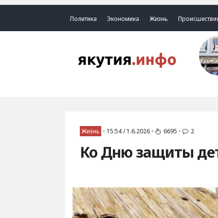
Политика
Экономика
Жизнь
Происшестви
Жизнь
•
15:54 / 1.6.2026
•
6695
•
2
Ко Дню защиты дет