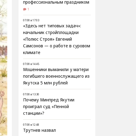
профессиональным праздником
1
07.08 в 17:03
«Здесь нет типовых задач»:
начальник стройплощадки
«Полюс Строя» Евгений
Самсонов — о работе в суровом
климате
07.08 в 14:45
Мошенники выманили у матери
погибшего военнослужащего из
Якутска 5 млн рублей
07.08 в 13:30
Почему Минпред Якутии
проиграл суд «Пенной
станции»?
07.08 в 12:48
Трутнев назвал