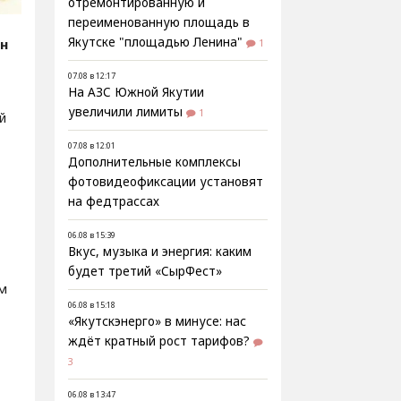
отремонтированную и
переименованную площадь в
Якутске "площадью Ленина"
ин
1
07.08 в 12:17
На АЗС Южной Якутии
увеличили лимиты
1
й
07.08 в 12:01
Дополнительные комплексы
фотовидеофиксации установят
на федтрассах
06.08 в 15:39
Вкус, музыка и энергия: каким
будет третий «СырФест»
м
06.08 в 15:18
«Якутскэнерго» в минусе: нас
ждёт кратный рост тарифов?
3
06.08 в 13:47