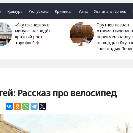
я
Культура
Республика
Криминал
Успех
Хватит это терпеть
«Якутскэнерго» в
Трутнев назвал
минусе: нас ждёт
отремонтированн
кратный рост
переименованну
тарифов?
площадь в Якутс
"площадью Ленин
ей: Рассказ про велосипед