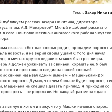
Текст:
Захар Никит
й публикуем рассказ Захара Никитина, директора
кусств им. А.Д. Макаровой". Милый и добрый рассказ о
т в селе Тюнгюлю Мегино-Кангаласского района Якутско
тора.
ама сказала: «Вот как свинья родит, продадим поросят и
была новость, я не верил своим ушам! С того дня начал
де, в мечтах крутил педали и мчался быстрее ветра.
ерь я должен ухаживать за свиньей, кормить её. Я был
 в хотон и пристально следил за нашей свиньей
воих свиней называл одним именем – Машеньками)) Я
ного поросят. Думал, что чем больше будет поросят, те
и, Машенька не спешила давать приплод. Я приходил со
 проверить – не родила ли. Но каждый раз меня ждало
ь заглянул в хотон и вижу, что у Машки начался опорос,
абежал в дом радостно крича: «Машенька родила!!!». Но