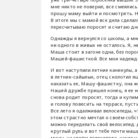
мне никто не поверил, все смеялись,
прошу маму выйти и посмотреть. Н
В итоге мы с мамой все дела сдела
пересчитываю поросят и считаю дни
Однажды я вернулся со школы, а мн
ни одного в живых не осталось. Я, 
Маша стоит в загоне одна, без порос
Машей-фашисткой. Все мои надежды
И вот наступили летние каникулы, а
в летник-сайылык, отец сколотил я
наказать ее, Машу-фашистку, она ж
Нашей дружбе пришел конец, я ее н
снова родит поросят, тогда и купим
и голову повесить на террасе, пусть
Все лето я одалживал велосипеды, ч
этом страстно мечтал о своём собс
можно переделать свой велосипед: 
круглый руль и вот тебе почти маши
мчусь на своём велосипеде, какие у