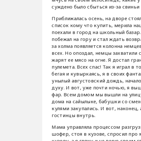
суждено было сбыться из-за свиньи
Приближалась осень, на дворе стоя
список кому что купить, мерила наш
поехали в город на школьный базар. 
побежал на гору и стал ждать возвр
за холма появляется колонна немцев
всех. Но опоздал, немцы захватили
жарят ее мясо на огне. Я достал гр
пулемета. Всех спас! Так я играл в 
бегая и кувыркаясь, я в своих фанта
унылый августовский дождь, начало
духу. И вот, уже почти ночью, я вы
фар. Всем домом мы вышли на улицу
дома на сайылыке, бабушки со смех
кулями закупались. И вот, наконец
гостинцы внутрь.
Мама управляла процессом разгрузк
шофер, стоя в кузове, спросил про
кузову, а я гляжу и не верю своим г