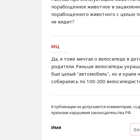
порабощенное животное и зацикленн
порабощенного животного с целью по
не видит?
МЦ
6:34 / 3.6.2026
Да, я тоже мечтал о велосипеде в де
родители. Раньше велосипеды украша
был целый "автомобиль", но и крали н
собирались по 100-200 велосипедисто
К публикации не допускаются комментарии, сод
признаки нарушения законодательства РФ.
Имя