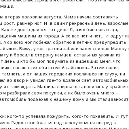
 Маши.
ла вторая половина августа. Мама начала составлять
 рост, размер ног. И, в один прекрасный день, взрослые
Как же долго длился тот день! Я, взяв бинокль отца,
ащения машины из города. А ее все нет и нет… И вдруг и
, я со всех ног побежал обратно в летник предупредить
 сайылык. Вижу, у костра они забили нашу свинью Машку 
анату и бросил в сторону немцев, остальных уложил из
тот день и кто бы мог подумать из видевших меня, что
зиях спасаю всех обитателей сайылыка... Затем полил
 темнеть, а от наших городских посланцев ни слуху, ни
шел во двор и увидел где-то вдалеке свет автомобильных
 и стали ждать. Машина сперва остановилась у крайнег
ом разбирали свои покупки, а их было очень много –
, автомобиль подъехал к нашему дому и мы стали заноси
и: кого-то успевала пожурить, кого-то похвалить. И тут
 меня. Радостные братья подтолкнули меня вперед к
лазам – из кузова грузовика достают велосипед! И в этот