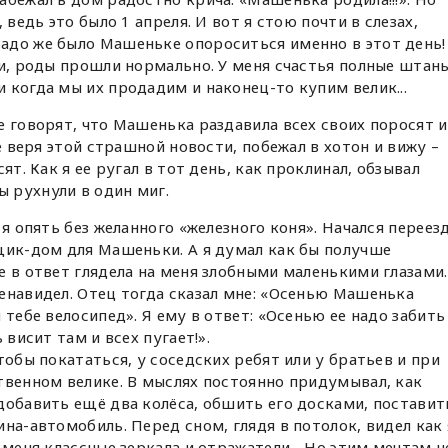
 ведь это было 1 апреля. И вот я стою почти в слезах,
адо же было Машеньке опороситься именно в этот день!
ли, роды прошли нормально. У меня счастья полные штаны
 когда мы их продадим и наконец-то купим велик...
е говорят, что Машенька раздавила всех своих поросят и
не веря этой страшной новости, побежал в хотон и вижу –
ят. Как я ее ругал в тот день, как проклинал, обзывал
 рухнули в один миг.
 я опять без желанного «железного коня». Начался переез
щик-дом для Машеньки. А я думал как бы получше
е в ответ глядела на меня злобными маленькими глазами.
енавидел. Отец тогда сказал мне: «Осенью Машенька
 тебе велосипед». Я ему в ответ: «Осенью ее надо забить
 висит там и всех пугает!».
тобы покататься, у соседских ребят или у братьев и при
твенном велике. В мыслях постоянно придумывал, как
добавить ещё два колёса, обшить его досками, поставит
на-автомобиль. Перед сном, глядя в потолок, видел как 
 меня классные зеркала и отражатели... Но этим мечтам н