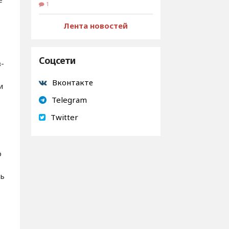
1
Лента новостей
Соцсети
з-
Вконтакте
и
Telegram
Twitter
о
ть