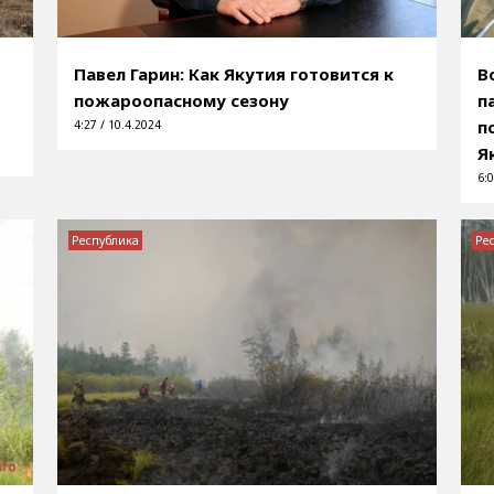
Павел Гарин: Как Якутия готовится к
В
пожароопасному сезону
п
п
4:27 / 10.4.2024
Я
6:0
Республика
Ре