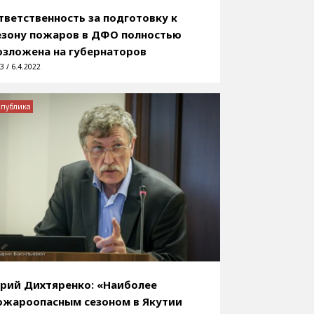
тветственность за подготовку к
езону пожаров в ДФО полностью
озложена на губернаторов
3 / 6.4.2022
спублика
рий Дихтяренко: «Наиболее
ожароопасным сезоном в Якутии