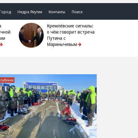
Город
Недра Якутии
Контакты
Поиск
Кремлёвские сигналы:
ечной
о чём говорит встреча
тии
Путина с
Маринычевым
спублика