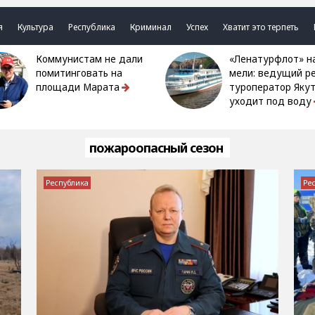
я
Культура
Республика
Криминал
Успех
Хватит это терпеть
Коммунистам не дали
«Ленатурфлот» на
помитинговать на
мели: ведущий р
площади Марата
туроператор Яку
уходит под воду
пожароопасный сезон
Республика
Ре