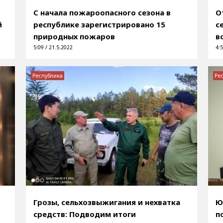
С начала пожароопасного сезона в
О
й
республике зарегистрировано 15
с
природных пожаров
в
5:09 / 21.5.2022
4:5
Республика
Ре
Грозы, сельхозвыжигания и нехватка
Ю
средств: Подводим итоги
п