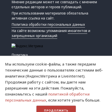
Мнение редакции может не совпадать с мнением
отдельных авторов и героев публикаций.
При использовании материалов обязательна
активная ссылка на сайт.
Политика обработки персональных данных
На сайте возможны упоминания
иноагентов
и
запрещенных организаций
Политика
Экономика
Мы используем cookie-файлы, а также передаем
Жизнь
технические данные о пользователях системам веб-
Происшествия
аналитики (ЯндексМетрика и Liveinternet).
Культура
Продолжая работу с сайтом, вы даете нам
Республика
разрешение на эти действия. Пожалуйста,
Криминал
ознакомьтесь с нашей
политикой обработки
Успех
персональных данных
, если хотите узнать больше.
Хватит это терпеть
ПРОДОЛЖИТЬ
Город