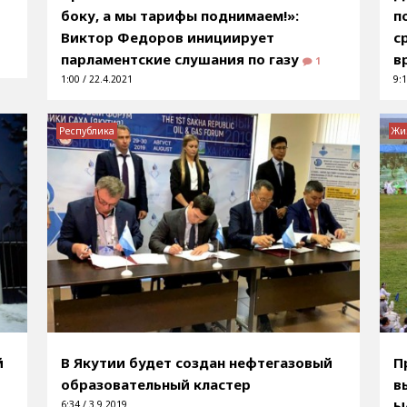
боку, а мы тарифы поднимаем!»:
п
Виктор Федоров инициирует
с
парламентские слушания по газу
в
1
1:00 / 22.4.2021
9:1
Республика
Жи
й
В Якутии будет создан нефтегазовый
П
р
образовательный кластер
в
Ы
6:34 / 3.9.2019