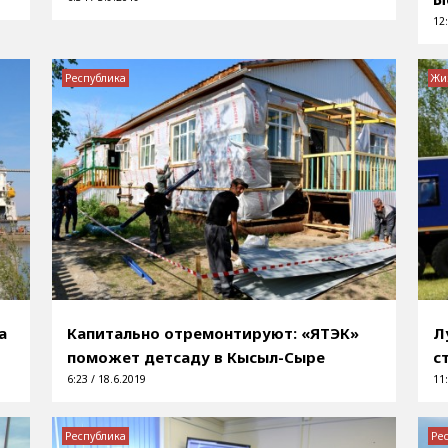
12:
Республика
Жи
а
Капитально отремонтируют: «ЯТЭК»
Л
поможет детсаду в Кысыл-Сыре
с
6:23 / 18.6.2019
11:
Республика
Ре