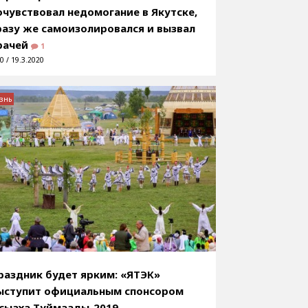
очувствовал недомогание в Якутске,
разу же самоизолировался и вызвал
рачей
1
0 / 19.3.2020
знь
раздник будет ярким: «ЯТЭК»
ыступит официальным спонсором
сыаха Туймаады-2019