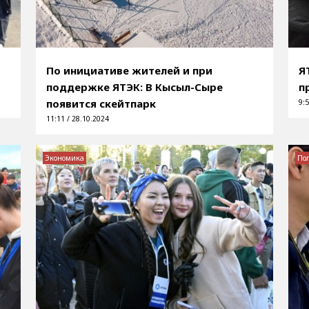
По инициативе жителей и при
Я
поддержке ЯТЭК: В Кысыл-Сыре
п
появится скейтпарк
9:5
11:11 / 28.10.2024
Экономика
По