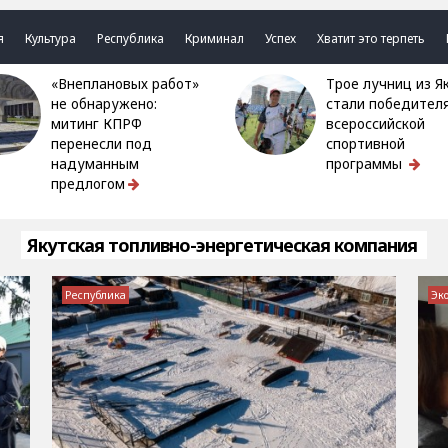
я
Культура
Республика
Криминал
Успех
Хватит это терпеть
«Внеплановых работ»
Трое лучниц из Якутии
не обнаружено:
стали победител
митинг КПРФ
всероссийской
перенесли под
спортивной
надуманным
программы
предлогом
Якутская топливно-энергетическая компания
Республика
Эк