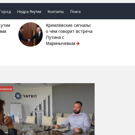
Город
Недра Якутии
Контакты
Поиск
Кремлёвские сигналы:
ями
о чём говорит встреча
Путина с
Маринычевым
ономика