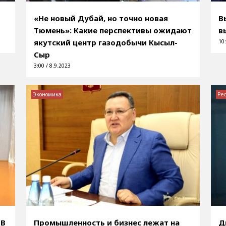
«Не новый Дубай, но точно новая
В
Тюмень»: Какие перспективы ожидают
в
якутский центр газодобычи Кысыл-
10:
Сыр
3:00 / 8.9.2023
Экономика
Ре
 В
Промышленность и бизнес лежат на
Д