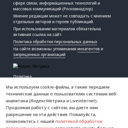
сфере связи, информационных технологий и
массовых коммуникаций (Роскомнадзор)
Мнение редакции может не совпадать с мнением
отдельных авторов и героев публикаций.
При использовании материалов обязательна
активная ссылка на сайт.
Политика обработки персональных данных
На сайте возможны упоминания
иноагентов
и
запрещенных организаций
Политика
Экономика
Мы используем cookie-файлы, а также передаем
Жизнь
технические данные о пользователях системам веб-
Происшествия
аналитики (ЯндексМетрика и Liveinternet).
Культура
Продолжая работу с сайтом, вы даете нам
Республика
разрешение на эти действия. Пожалуйста,
Криминал
ознакомьтесь с нашей
политикой обработки
Успех