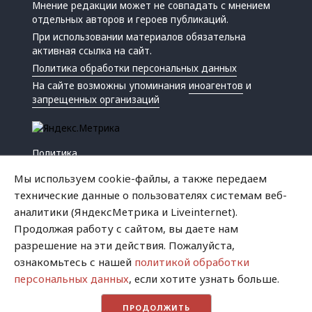
Мнение редакции может не совпадать с мнением
отдельных авторов и героев публикаций.
При использовании материалов обязательна
активная ссылка на сайт.
Политика обработки персональных данных
На сайте возможны упоминания
иноагентов
и
запрещенных организаций
Политика
Экономика
Мы используем cookie-файлы, а также передаем
Жизнь
технические данные о пользователях системам веб-
Происшествия
аналитики (ЯндексМетрика и Liveinternet).
Культура
Продолжая работу с сайтом, вы даете нам
Республика
разрешение на эти действия. Пожалуйста,
Криминал
ознакомьтесь с нашей
политикой обработки
Успех
персональных данных
, если хотите узнать больше.
Хватит это терпеть
ПРОДОЛЖИТЬ
Город