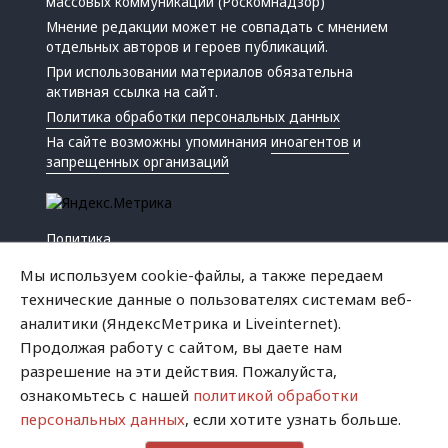
массовых коммуникаций (Роскомнадзор)
Мнение редакции может не совпадать с мнением
отдельных авторов и героев публикаций.
При использовании материалов обязательна
активная ссылка на сайт.
Политика обработки персональных данных
На сайте возможны упоминания
иноагентов
и
запрещенных организаций
Политика
Экономика
Мы используем cookie-файлы, а также передаем
Жизнь
технические данные о пользователях системам веб-
Происшествия
аналитики (ЯндексМетрика и Liveinternet).
Культура
Продолжая работу с сайтом, вы даете нам
Республика
разрешение на эти действия. Пожалуйста,
Криминал
ознакомьтесь с нашей
политикой обработки
Успех
персональных данных
, если хотите узнать больше.
Хватит это терпеть